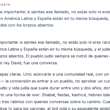
CORTA
s importante: si sientes ese llamado, no estás solo ni eres
n América Latina y España están en tu misma búsqueda, 
cibe con los brazos abiertos.
portante: si sientes ese llamado, no estás solo ni eres raro
ca Latina y España están en tu misma búsqueda, y el juda
azos abiertos. El pueblo judío siempre se nutrió de quienes 
el rey David, fue una conversa.
tapas claras. Uno: acercarte a una comunidad real, con un
— la conversión es entrar a un pueblo, no aprobar un cur
udio y vida judía que suele durar entre uno y dos años, d
no una forma de vivir: Shabat, fiestas, kashrut, hebreo bási
de tres rabinos con quienes conversas sobre tu camino. Cua
ikve (y para los varones, el
brit milá
o su equivalente simbó