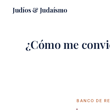
Saltar
Judíos & Judaísmo
al
contenido
¿Cómo me convie
BANCO DE R