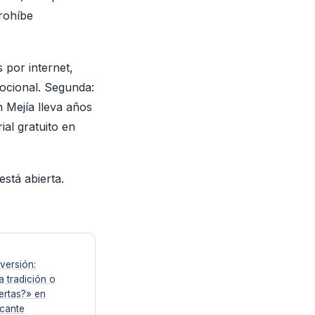
prohíbe
 por internet,
ocional. Segunda:
 Mejía lleva años
al gratuito en
stá abierta.
versión:
a tradición o
ertas?» en
cante