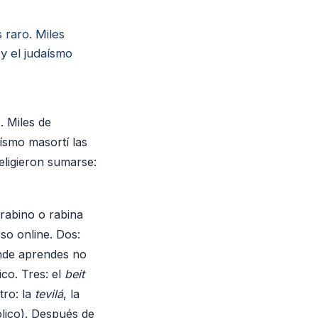
 raro. Miles
y el judaísmo
. Miles de
ísmo masortí las
eligieron sumarse:
 rabino o rabina
so online. Dos:
onde aprendes no
co. Tres: el
beit
tro: la
tevilá
, la
lico). Después de