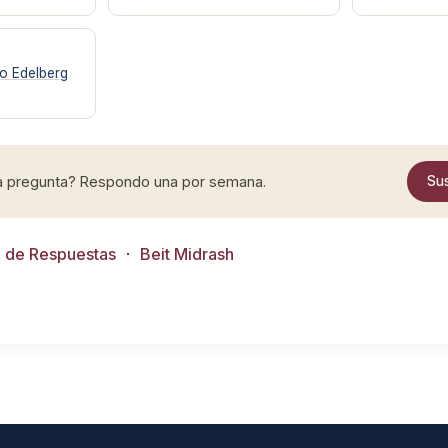
o Edelberg
ia pregunta? Respondo una por semana.
Sus
o de Respuestas
·
Beit Midrash