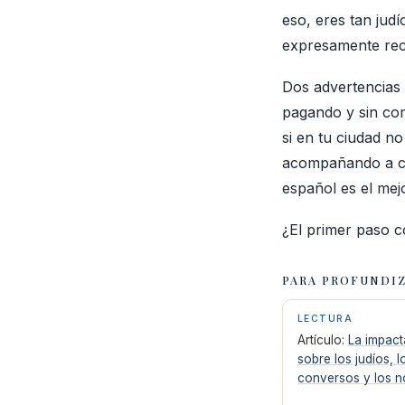
eso, eres tan jud
expresamente rec
Dos advertencias 
pagando y sin com
si en tu ciudad n
acompañando a co
español es el mejo
¿El primer paso c
PARA PROFUNDI
LECTURA
Artículo:
La impact
sobre los judíos, l
conversos y los n