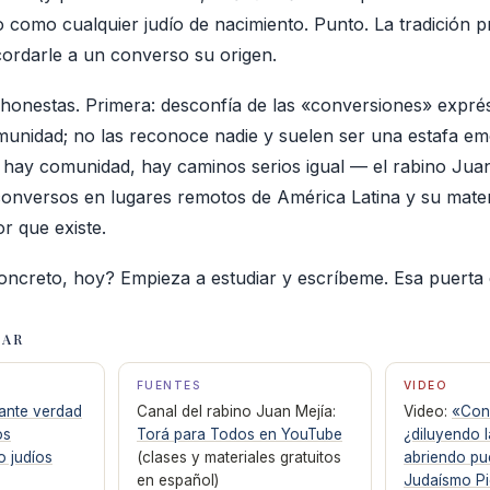
ío como cualquier judío de nacimiento. Punto. La tradición 
ordarle a un converso su origen.
honestas. Primera: desconfía de las «conversiones» exprés
unidad; no las reconoce nadie y suelen ser una estafa em
o hay comunidad, hay caminos serios igual — el rabino Juan
nversos en lugares remotos de América Latina y su materi
r que existe.
oncreto, hoy? Empieza a estudiar y escríbeme. Esa puerta e
ZAR
FUENTES
VIDEO
ante verdad
Canal del rabino Juan Mejía:
Video:
«Con
os
Torá para Todos en YouTube
¿diluyendo l
o judíos
(clases y materiales gratuitos
abriendo pu
en español)
Judaísmo Pi