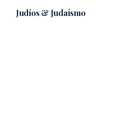
Saltar
Judíos & Judaísmo
al
contenido