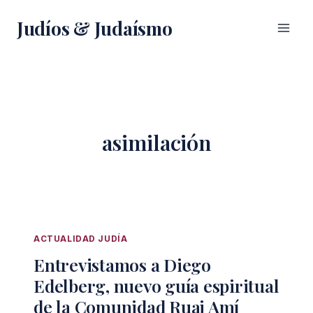
Saltar
Judíos & Judaísmo
al
contenido
asimilación
ACTUALIDAD JUDÍA
Entrevistamos a Diego
Edelberg, nuevo guía espiritual
de la Comunidad Ruaj Amí