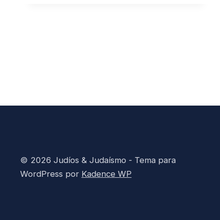
y
la
música
clásica
con
temática
judía
© 2026 Judíos & Judaísmo - Tema para
WordPress por
Kadence WP