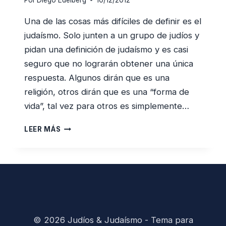
Por
Diego Edelberg
10/12/2012
Una de las cosas más difíciles de definir es el
judaísmo. Solo junten a un grupo de judíos y
pidan una definición de judaísmo y es casi
seguro que no lograrán obtener una única
respuesta. Algunos dirán que es una
religión, otros dirán que es una “forma de
vida”, tal vez para otros es simplemente…
EL
LEER MÁS
JUDAÍSMO
ES
MONOTEÍSMO
¿QUÉ
SIGNIFICA
REALMENTE?
© 2026 Judíos & Judaísmo - Tema para