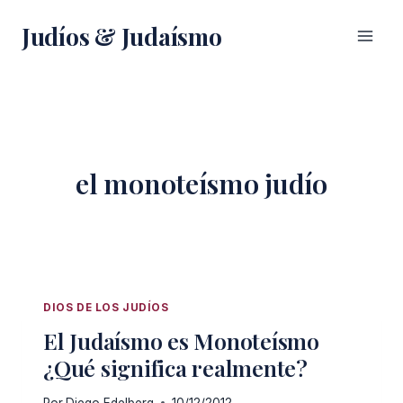
Saltar
Judíos & Judaísmo
al
contenido
el monoteísmo judío
DIOS DE LOS JUDÍOS
El Judaísmo es Monoteísmo
¿Qué significa realmente?