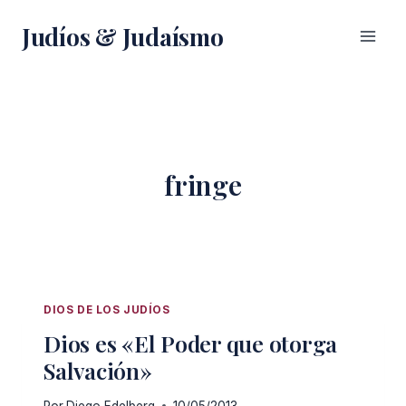
Saltar
Judíos & Judaísmo
al
contenido
fringe
DIOS DE LOS JUDÍOS
Dios es «El Poder que otorga
Salvación»