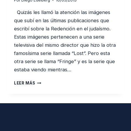
Por
Diego Edelberg
10/05/2013
Quizás les llamó la atención las imágenes
que subí en las últimas publicaciones que
escribí sobre la Redención en el judaísmo.
Estas imágenes pertenecen a una serie
televisiva del mismo director que hizo la otra
famosísima serie llamada “Lost”. Pero esta
otra serie se llama “Fringe” y es la serie que
estaba viendo mientras…
DIOS
LEER MÁS
ES
«EL
PODER
QUE
OTORGA
SALVACIÓN»