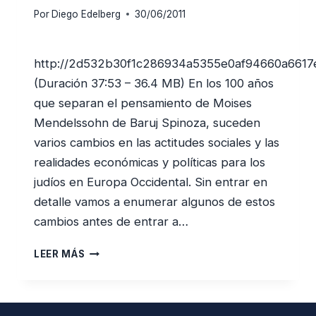
Por
Diego Edelberg
30/06/2011
http://2d532b30f1c286934a5355e0af94660a6617
(Duración 37:53 – 36.4 MB) En los 100 años
que separan el pensamiento de Moises
Mendelssohn de Baruj Spinoza, suceden
varios cambios en las actitudes sociales y las
realidades económicas y políticas para los
judíos en Europa Occidental. Sin entrar en
detalle vamos a enumerar algunos de estos
cambios antes de entrar a…
MOISES
LEER MÁS
MENDELSSOHN
Y
SU
GENERACIÓN