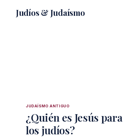
Saltar
Judíos & Judaísmo
al
contenido
JUDAÍSMO ANTIGUO
¿Quién es Jesús para
los judíos?