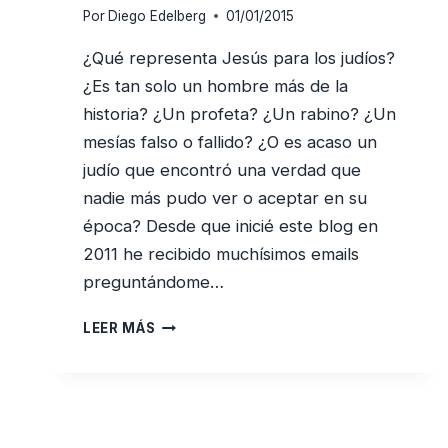
Por
Diego Edelberg
01/01/2015
¿Qué representa Jesús para los judíos?
¿Es tan solo un hombre más de la
historia? ¿Un profeta? ¿Un rabino? ¿Un
mesías falso o fallido? ¿O es acaso un
judío que encontró una verdad que
nadie más pudo ver o aceptar en su
época? Desde que inicié este blog en
2011 he recibido muchísimos emails
preguntándome…
¿QUIÉN
LEER MÁS
ES
JESÚS
PARA
LOS
JUDÍOS?