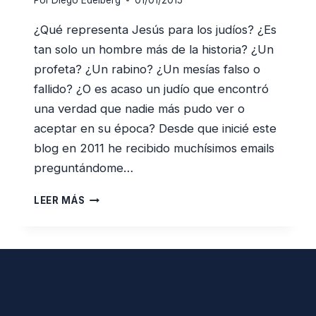
Por
Diego Edelberg
01/01/2015
¿Qué representa Jesús para los judíos? ¿Es
tan solo un hombre más de la historia? ¿Un
profeta? ¿Un rabino? ¿Un mesías falso o
fallido? ¿O es acaso un judío que encontró
una verdad que nadie más pudo ver o
aceptar en su época? Desde que inicié este
blog en 2011 he recibido muchísimos emails
preguntándome…
¿QUIÉN
LEER MÁS
ES
JESÚS
PARA
LOS
JUDÍOS?