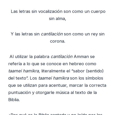
u
d
Las letras sin vocalización son como un cuerpo
i
sin alma,
o
Y las letras sin
cantilación
son como un rey sin
corona.
Al utilizar la palabra
cantilación
Amman se
refería a lo que se conoce en hebreo como
taamei hamikra,
literalmente el “sabor (sentido)
del texto”. Los
taamei hamikra
son los símbolos
que se utilizan para acentuar, marcar la correcta
puntuación y otorgarle música al texto de la
Biblia.
¿Por qué es la Biblia cantada y no leída por los