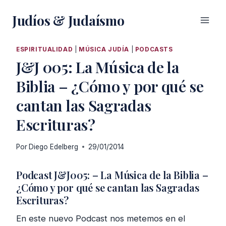
Saltar
Judíos & Judaísmo
al
contenido
ESPIRITUALIDAD
|
MÚSICA JUDÍA
|
PODCASTS
J&J 005: La Música de la
Biblia – ¿Cómo y por qué se
cantan las Sagradas
Escrituras?
Por
Diego Edelberg
29/01/2014
Podcast J&J005: – La Música de la Biblia –
¿Cómo y por qué se cantan las Sagradas
Escrituras?
En este nuevo Podcast nos metemos en el