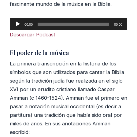
fascinante mundo de la música en la Biblia.
R
00:00
00:00
e
Descargar Podcast
p
r
El poder de la música
o
La primera transcripción en la historia de los
d
símbolos que son utilizados para cantar la Biblia
u
según la tradición judía fue realizada en el siglo
c
XVI por un erudito cristiano llamado Caspar
t
Amman (c 1460-1524). Amman fue el primero en
o
pasar a notación musical occidental (es decir a
r
partitura) una tradición que había sido oral por
d
miles de años. En sus anotaciones Amman
e
escribió:
a