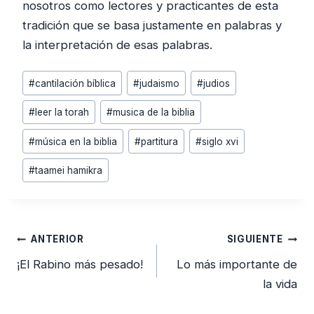
nosotros como lectores y practicantes de esta
tradición que se basa justamente en palabras y
la interpretación de esas palabras.
Etiquetas
#
cantilación bíblica
#
judaismo
#
judios
de
#
leer la torah
#
musica de la biblia
la
entrada:
#
música en la biblia
#
partitura
#
siglo xvi
#
taamei hamikra
Navegación
ANTERIOR
SIGUIENTE
de
¡El Rabino más pesado!
Lo más importante de
entradas
la vida