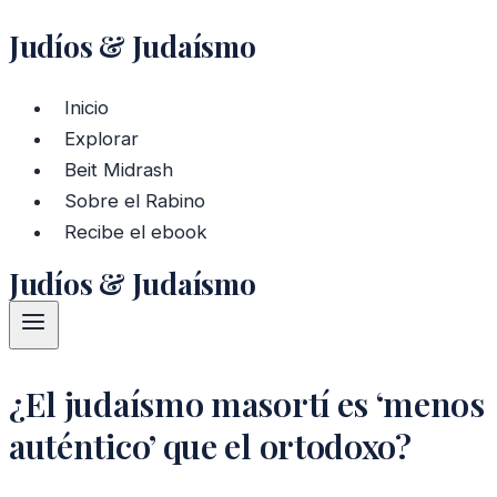
Judíos & Judaísmo
Saltar
al
contenido
Inicio
Explorar
Beit Midrash
Sobre el Rabino
Recibe el ebook
Judíos & Judaísmo
¿El judaísmo masortí es ‘menos
auténtico’ que el ortodoxo?