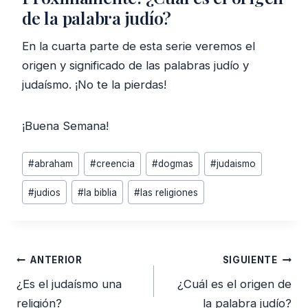
de la palabra judío?
En la cuarta parte de esta serie veremos el
origen y significado de las palabras judío y
judaísmo. ¡No te la pierdas!
¡Buena Semana!
Etiquetas
#
abraham
#
creencia
#
dogmas
#
judaismo
de
#
judios
#
la biblia
#
las religiones
la
entrada:
Navegación
ANTERIOR
SIGUIENTE
de
¿Es el judaísmo una
¿Cuál es el origen de
entradas
religión?
la palabra judío?