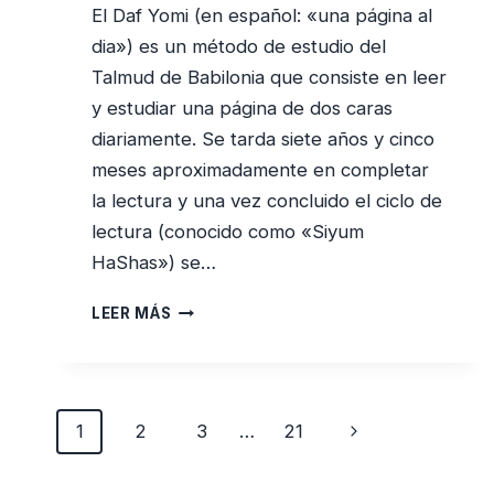
El Daf Yomi (en español: «una página al
dia») es un método de estudio del
Talmud de Babilonia que consiste en leer
y estudiar una página de dos caras
diariamente. Se tarda siete años y cinco
meses aproximadamente en completar
la lectura y una vez concluido el ciclo de
lectura (conocido como «Siyum
HaShas») se…
NO
LEER MÁS
HAGAS
DAF
YOMI
SI
Navegación
Siguiente
1
2
NO
3
…
21
PUEDES
de
página
AÚN