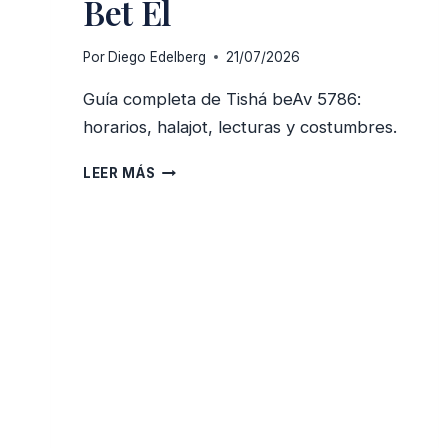
Bet El
Por
Diego Edelberg
21/07/2026
Guía completa de Tishá beAv 5786:
horarios, halajot, lecturas y costumbres.
GUÍA
LEER MÁS
DE
TISHÁ
BEAV
5786
—
COMUNIDAD
BET
EL