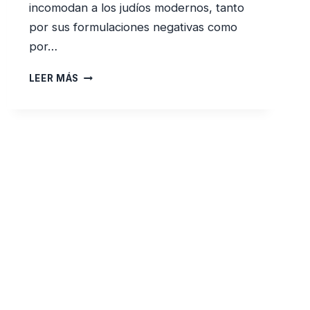
incomodan a los judíos modernos, tanto
por sus formulaciones negativas como
por…
«BENDITO
LEER MÁS
SEAS
DIOS
QUE
NO
ME
HICISTE
MUJER»
(UNA
RESPUESTA
A
LA
BENDICIÓN
MAS
CONTROVERSIAL
DEL