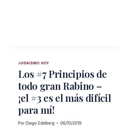
RADICAL:
CUANDO
LA
ESPERANZA
DESESPERA
JUDAISMO HOY
Los #7 Principios de
todo gran Rabino –
¡el #3 es el más difícil
para mí!
Por
Diego Edelberg
06/10/2019