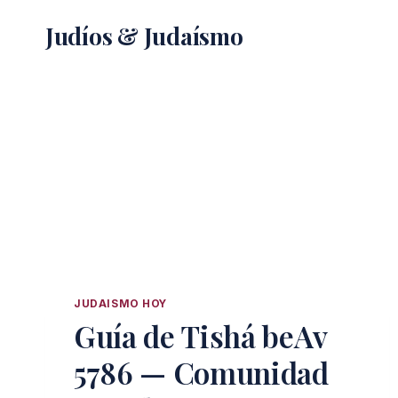
Saltar
Judíos & Judaísmo
al
contenido
JUDAISMO HOY
Guía de Tishá beAv
5786 — Comunidad