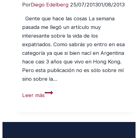
Por
Diego Edelberg
25/07/2013
01/08/2013
Primera
Parte:
Gente que hace las cosas La semana
El
pasada me llegó un artículo muy
nacimiento
interesante sobre la vida de los
del
expatriados. Como sabrás yo entro en esa
Jazan
categoría ya que si bien nací en Argentina
hace casi 3 años que vivo en Hong Kong.
Pero esta publicación no es sólo sobre mí
sino sobre la…
¿Pensar
Leer más
o
Hacer?
¿Pensar
o
Actuar?