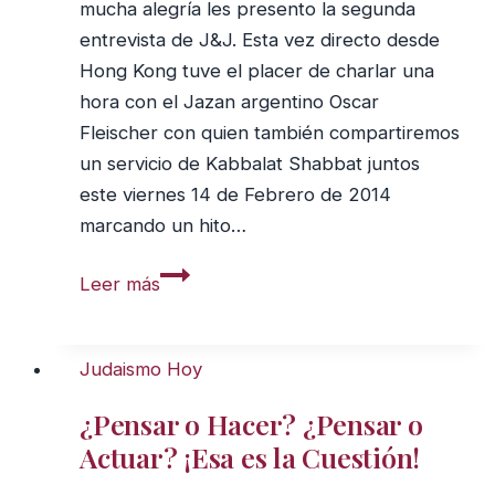
mucha alegría les presento la segunda
entrevista de J&J. Esta vez directo desde
Hong Kong tuve el placer de charlar una
hora con el Jazan argentino Oscar
Fleischer con quien también compartiremos
un servicio de Kabbalat Shabbat juntos
este viernes 14 de Febrero de 2014
marcando un hito…
J&J
Leer más
007
Entrevista
al
Judaismo Hoy
Jazan
¿Pensar o Hacer? ¿Pensar o
Oscar
Actuar? ¡Esa es la Cuestión!
Fleischer
–