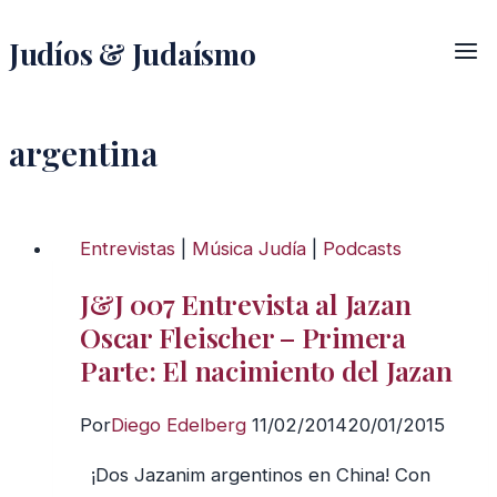
Saltar
Judíos & Judaísmo
al
contenido
argentina
Entrevistas
|
Música Judía
|
Podcasts
J&J 007 Entrevista al Jazan
Oscar Fleischer – Primera
Parte: El nacimiento del Jazan
Por
Diego Edelberg
11/02/2014
20/01/2015
¡Dos Jazanim argentinos en China! Con