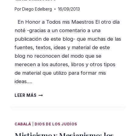
Por
Diego Edelberg
16/09/2013
En Honor a Todos mis Maestros El otro día
noté -gracias a un comentario a una
publicación de este blog- que muchas de las
fuentes, textos, ideas y material de este
blog no reconocen del modo que se
merecen a los autores, libros y otros tipos
de material que utilizo para formar mis
ideas….
22
LEER MÁS
LIBROS
Y
PODCASTS
SOBRE
CABALÁ
|
DIOS DE LOS JUDÍOS
JUDAÍSMO
Misticismo y Mesianismo: los
QUE