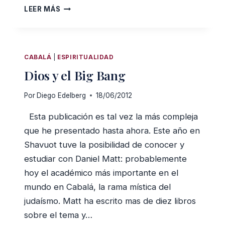
EL
LEER MÁS
VERDADERO
RELATO
DE
LA
CABALÁ
|
ESPIRITUALIDAD
CREACIÓN
Dios y el Big Bang
DEL
MUNDO
Por
Diego Edelberg
18/06/2012
Esta publicación es tal vez la más compleja
que he presentado hasta ahora. Este año en
Shavuot tuve la posibilidad de conocer y
estudiar con Daniel Matt: probablemente
hoy el académico más importante en el
mundo en Cabalá, la rama mística del
judaísmo. Matt ha escrito mas de diez libros
sobre el tema y…