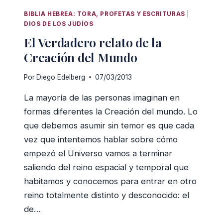
PELIGROS
BIBLIA HEBREA: TORA, PROFETAS Y ESCRITURAS
|
DE
DIOS DE LOS JUDÍOS
HACER
El Verdadero relato de la
DEL
MITO
Creación del Mundo
UNA
HISTORIA
Por
Diego Edelberg
07/03/2013
La mayoría de las personas imaginan en
formas diferentes la Creación del mundo. Lo
que debemos asumir sin temor es que cada
vez que intentemos hablar sobre cómo
empezó el Universo vamos a terminar
saliendo del reino espacial y temporal que
habitamos y conocemos para entrar en otro
reino totalmente distinto y desconocido: el
de…