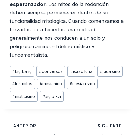
esperanzador
. Los mitos de la redención
deben siempre permanecer dentro de su
funcionalidad mitológica. Cuando comenzamos a
forzarlos para hacerlos una realidad
generalmente nos conducen a un solo y
peligroso camino: el delirio místico y
fundamentalista.
Etiquetas
#
big bang
#
conversos
#
isaac luria
#
judaismo
de
#
los mitos
#
mesianico
#
mesianismo
la
entrada:
#
misticismo
#
siglo xvi
Navegación
ANTERIOR
SIGUIENTE
de