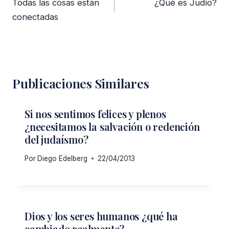
Todas las cosas están
¿Qué es Judío?
entradas
conectadas
Publicaciones Similares
Si nos sentimos felices y plenos
¿necesitamos la salvación o redención
del judaísmo?
Por
Diego Edelberg
22/04/2013
Dios y los seres humanos ¿qué ha
cambiado realmente?