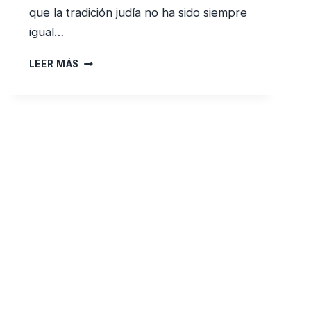
que la tradición judía no ha sido siempre
igual…
DE
LEER MÁS
HEBREOS
A
ISRAELITAS
Y
DE
ISRAELITAS
A
JUDÍOS
¿CUÁNTO
HA
CAMBIADO
EL
JUDAÍSMO?