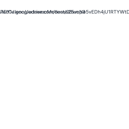
WtDY1Jlenc/JudaismoModerno25.mp3
17ed0e.googledrive.com/host/0BwoNe5vEDh4jU1RTYWt