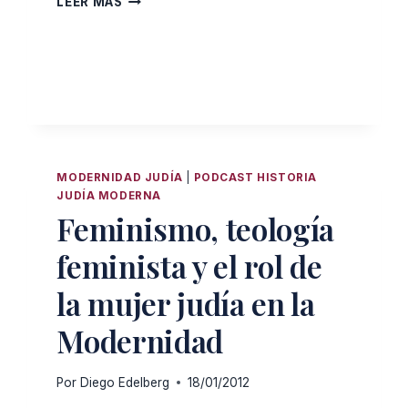
LEER MÁS
#2
RAZONES
PORQUÉ
EL
JUDAÍSMO
ORTODOXO
JAMÁS
SERÁ
PARA
MODERNIDAD JUDÍA
|
PODCAST HISTORIA
JUDÍA MODERNA
MÍ
Feminismo, teología
feminista y el rol de
la mujer judía en la
Modernidad
Por
Diego Edelberg
18/01/2012