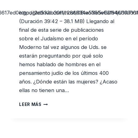
6617ed0e.googledrive.com/host/0BwoNe5vEDh4jU1RTY
http://2d532b30f1c286934a5355e0af94660a66
(Duración 39:42 – 38.1 MB) Llegando al
final de esta serie de publicaciones
sobre el Judaísmo en el período
Moderno tal vez algunos de Uds. se
estarán preguntando por qué solo
hemos hablado de hombres en el
pensamiento judío de los últimos 400
años. ¿Dónde están las mujeres? ¿Acaso
ellas no tienen una…
FEMINISMO,
LEER MÁS
TEOLOGÍA
FEMINISTA
Y
EL
ROL