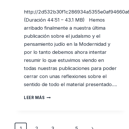
http://2d532b30f1c286934a5355e0af94660a
(Duración 44:51 – 43.1 MB) Hemos
arribado finalmente a nuestra última
publicación sobre el judaísmo y el
pensamiento judío en la Modernidad y
por lo tanto debemos ahora intentar
resumir lo que estuvimos viendo en
todas nuestras publicaciones para poder
cerrar con unas reflexiones sobre el
sentido de todo el material presentado….
EL
LEER MÁS
JUDAÍSMO
HOY:
TENDENCIAS
Y
Navegación
Siguiente
1
2
PROBLEMÁTICAS
3
…
5