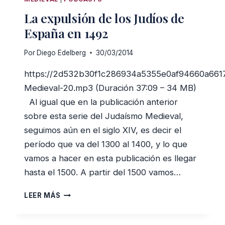
DE
La expulsión de los Judíos de
AMSTERDAM
España en 1492
Por
Diego Edelberg
30/03/2014
https://2d532b30f1c286934a5355e0af94660a661
Medieval-20.mp3 (Duración 37:09 – 34 MB)
Al igual que en la publicación anterior
sobre esta serie del Judaísmo Medieval,
seguimos aún en el siglo XIV, es decir el
período que va del 1300 al 1400, y lo que
vamos a hacer en esta publicación es llegar
hasta el 1500. A partir del 1500 vamos…
LA
LEER MÁS
EXPULSIÓN
DE