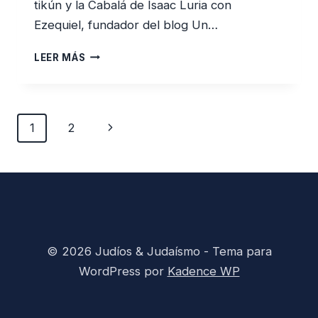
tikún y la Cabalá de Isaac Luria con
Ezequiel, fundador del blog Un…
MISTICISMO
LEER MÁS
Y
MESIANISMO:
LOS
PELIGROS
Navegación
Siguiente
1
2
DE
de
HACER
página
página
DEL
MITO
UNA
HISTORIA
© 2026 Judíos & Judaísmo - Tema para
WordPress por
Kadence WP