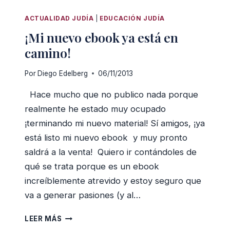
LOS
JUDÍOS
ACTUALIDAD JUDÍA
|
EDUCACIÓN JUDÍA
DE
¡Mi nuevo ebook ya está en
ESPAÑA
EN
camino!
1492
Por
Diego Edelberg
06/11/2013
Hace mucho que no publico nada porque
realmente he estado muy ocupado
¡terminando mi nuevo material! Sí amigos, ¡ya
está listo mi nuevo ebook y muy pronto
saldrá a la venta! Quiero ir contándoles de
qué se trata porque es un ebook
increíblemente atrevido y estoy seguro que
va a generar pasiones (y al…
¡MI
LEER MÁS
NUEVO