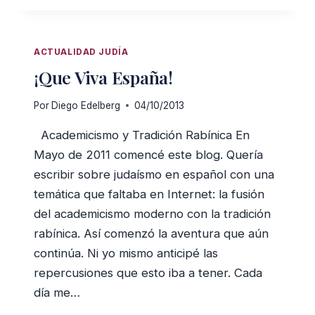
EBOOK
YA
ESTÁ
ACTUALIDAD JUDÍA
EN
¡Que Viva España!
CAMINO!
Por
Diego Edelberg
04/10/2013
Academicismo y Tradición Rabínica En
Mayo de 2011 comencé este blog. Quería
escribir sobre judaísmo en español con una
temática que faltaba en Internet: la fusión
del academicismo moderno con la tradición
rabínica. Así comenzó la aventura que aún
continúa. Ni yo mismo anticipé las
repercusiones que esto iba a tener. Cada
día me…