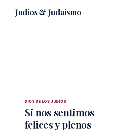
Saltar
Judíos & Judaísmo
al
contenido
DIOS DE LOS JUDÍOS
Si nos sentimos
felices y plenos