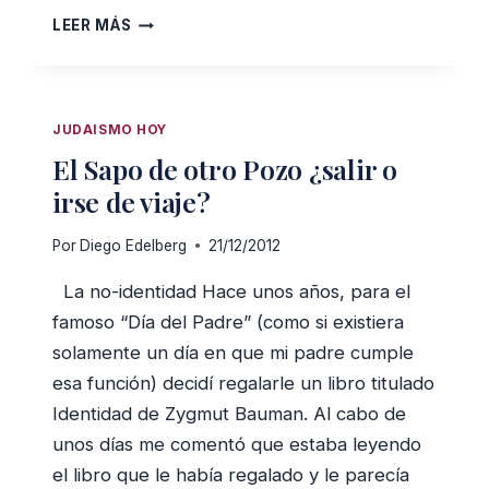
EL
LEER MÁS
PROBLEMA
DE
LA
REVELACIÓN
JUDAISMO HOY
DE
El Sapo de otro Pozo ¿salir o
DIOS
EN
irse de viaje?
EL
JUDAÍSMO
Por
Diego Edelberg
21/12/2012
La no-identidad Hace unos años, para el
famoso “Día del Padre” (como si existiera
solamente un día en que mi padre cumple
esa función) decidí regalarle un libro titulado
Identidad de Zygmut Bauman. Al cabo de
unos días me comentó que estaba leyendo
el libro que le había regalado y le parecía