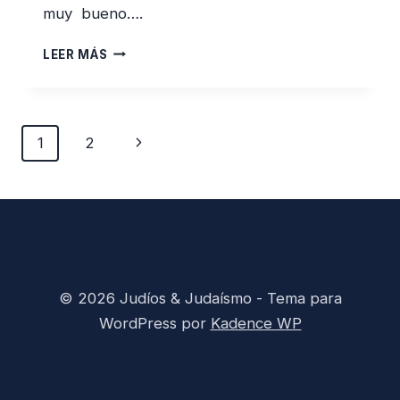
muy bueno….
EL
LEER MÁS
SAPO
DE
OTRO
POZO
Navegación
Siguiente
1
2
¿SALIR
de
O
página
página
IRSE
DE
VIAJE?
© 2026 Judíos & Judaísmo - Tema para
WordPress por
Kadence WP