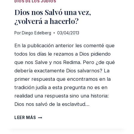
DIOS DE LOS JUDÍOS
DE
Dios nos Salvó una vez,
PESAJ
¿volverá a hacerlo?
Por
Diego Edelberg
03/04/2013
En la publicación anterior les comenté que
todos los días le rezamos a Dios pidiendo
que nos Salve y nos Redima. Pero ¿de qué
debería exactamente Dios salvarnos? La
primer respuesta que encontramos en la
tradición judía a esta pregunta no es en
realidad una respuesta sino una historia:
Dios nos salvó de la esclavitud…
DIOS
LEER MÁS
NOS
SALVÓ