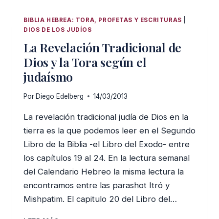
UNA
VEZ,
BIBLIA HEBREA: TORA, PROFETAS Y ESCRITURAS
|
¿VOLVERÁ
DIOS DE LOS JUDÍOS
A
La Revelación Tradicional de
HACERLO?
Dios y la Tora según el
judaísmo
Por
Diego Edelberg
14/03/2013
La revelación tradicional judía de Dios en la
tierra es la que podemos leer en el Segundo
Libro de la Biblia -el Libro del Exodo- entre
los capítulos 19 al 24. En la lectura semanal
del Calendario Hebreo la misma lectura la
encontramos entre las parashot Itró y
Mishpatim. El capitulo 20 del Libro del…
LA