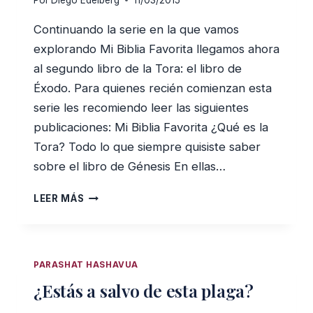
Por
Diego Edelberg
11/03/2015
Continuando la serie en la que vamos
explorando Mi Biblia Favorita llegamos ahora
al segundo libro de la Tora: el libro de
Éxodo. Para quienes recién comienzan esta
serie les recomiendo leer las siguientes
publicaciones: Mi Biblia Favorita ¿Qué es la
Tora? Todo lo que siempre quisiste saber
sobre el libro de Génesis En ellas…
ÉXODO:
LEER MÁS
EL
LIBRO
MÁS
IMPORTANTE
PARASHAT HASHAVUA
DE
¿Estás a salvo de esta plaga?
LA
BIBLIA.