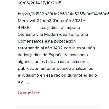
09/06/2014
27/10/2015
https://2d532b30f1c286934a5355e0af94660a
Medieval-22.mp3 (Duración 53:31 –
49MB) Los judíos, el Imperio
Otomano y la Modernidad Temprana
Comenzamos esta publicación
retornando al año 1492 con la expulsión
de los judíos de España. Vimos cómo
algunos judíos habían ido a Italia en la
publicación anterior cuando analizamos
el judaísmo en esa región durante el siglo
XVI….
Cabalá
Leer más
en
la