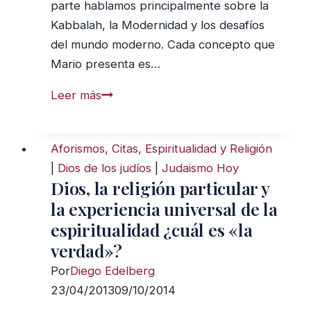
parte hablamos principalmente sobre la
Kabbalah, la Modernidad y los desafíos
del mundo moderno. Cada concepto que
Mario presenta es…
J&J
Leer más
002:
Entrevista
Aforismos, Citas, Espiritualidad y Religión
Exclusiva
|
Dios de los judíos
|
Judaismo Hoy
con
Dios, la religión particular y
el
la experiencia universal de la
Dr.
espiritualidad ¿cuál es «la
Mario
verdad»?
Saban
–
Por
Diego Edelberg
Segunda
23/04/2013
09/10/2014
Parte