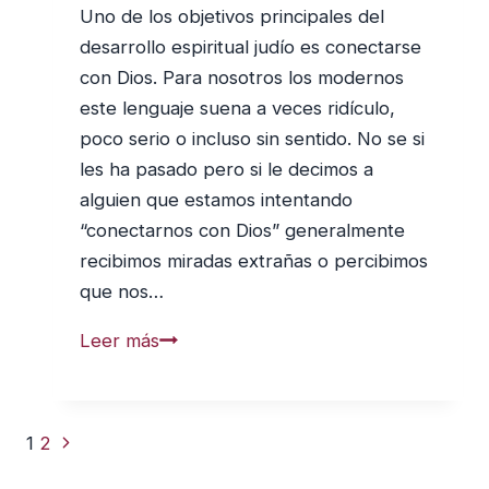
Uno de los objetivos principales del
desarrollo espiritual judío es conectarse
con Dios. Para nosotros los modernos
este lenguaje suena a veces ridículo,
poco serio o incluso sin sentido. No se si
les ha pasado pero si le decimos a
alguien que estamos intentando
“conectarnos con Dios” generalmente
recibimos miradas extrañas o percibimos
que nos…
Dios,
Leer más
la
religión
particular
Navegación
Siguiente
1
2
y
de
página