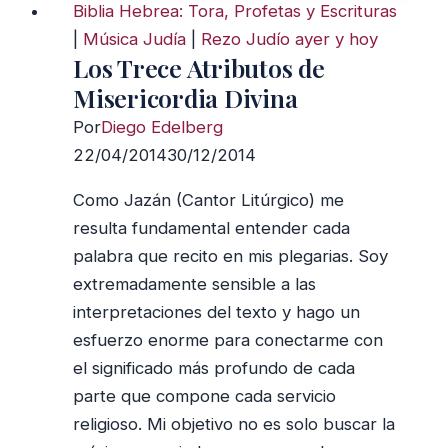
Biblia Hebrea: Tora, Profetas y Escrituras
comunidad
|
Música Judía
|
Rezo Judío ayer y hoy
judía
Los Trece Atributos de
de
Misericordia Divina
Tzfat
Por
Diego Edelberg
durante
22/04/2014
30/12/2014
el
siglo
Como Jazán (Cantor Litúrgico) me
XVI
resulta fundamental entender cada
palabra que recito en mis plegarias. Soy
extremadamente sensible a las
interpretaciones del texto y hago un
esfuerzo enorme para conectarme con
el significado más profundo de cada
parte que compone cada servicio
religioso. Mi objetivo no es solo buscar la