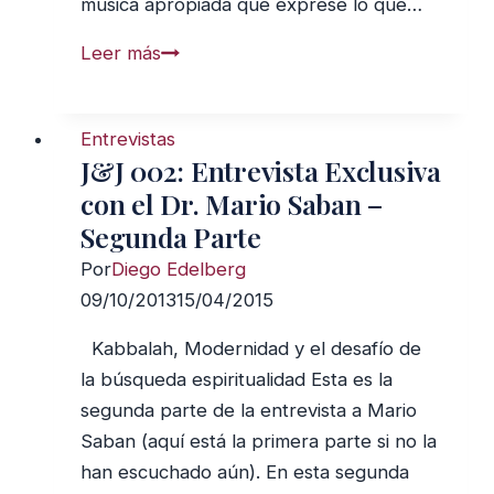
música apropiada que exprese lo que…
Los
Leer más
Trece
Atributos
Entrevistas
de
J&J 002: Entrevista Exclusiva
Misericordia
con el Dr. Mario Saban –
Divina
Segunda Parte
Por
Diego Edelberg
09/10/2013
15/04/2015
Kabbalah, Modernidad y el desafío de
la búsqueda espiritualidad Esta es la
segunda parte de la entrevista a Mario
Saban (aquí está la primera parte si no la
han escuchado aún). En esta segunda