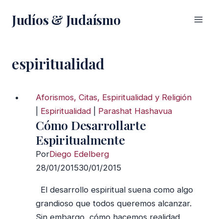
Saltar
Judíos & Judaísmo
al
contenido
espiritualidad
Aforismos, Citas, Espiritualidad y Religión
|
Espiritualidad
|
Parashat Hashavua
Cómo Desarrollarte
Espiritualmente
Por
Diego Edelberg
28/01/2015
30/01/2015
El desarrollo espiritual suena como algo
grandioso que todos queremos alcanzar.
Sin embargo, cómo hacemos realidad