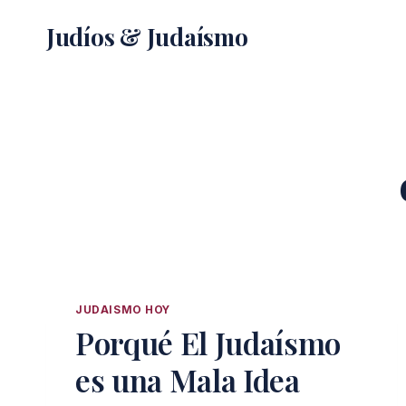
Saltar
Judíos & Judaísmo
al
contenido
JUDAISMO HOY
Porqué El Judaísmo
es una Mala Idea