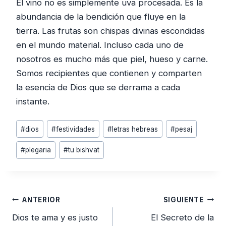
El vino no es simplemente uva procesada. Es la
abundancia de la bendición que fluye en la
tierra. Las frutas son chispas divinas escondidas
en el mundo material. Incluso cada uno de
nosotros es mucho más que piel, hueso y carne.
Somos recipientes que contienen y comparten
la esencia de Dios que se derrama a cada
instante.
Etiquetas
#
dios
#
festividades
#
letras hebreas
#
pesaj
de
#
plegaria
#
tu bishvat
la
entrada:
Navegación
ANTERIOR
SIGUIENTE
de
Dios te ama y es justo
El Secreto de la