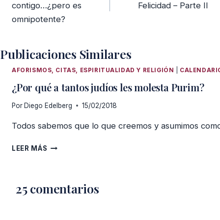
entradas
contigo…¿pero es
Felicidad – Parte II
omnipotente?
Publicaciones Similares
AFORISMOS, CITAS, ESPIRITUALIDAD Y RELIGIÓN
|
CALENDARIO
¿Por qué a tantos judíos les molesta Purim?
Por
Diego Edelberg
15/02/2018
Todos sabemos que lo que creemos y asumimos como ab
¿POR
LEER MÁS
QUÉ
A
TANTOS
25 comentarios
JUDÍOS
LES
MOLESTA