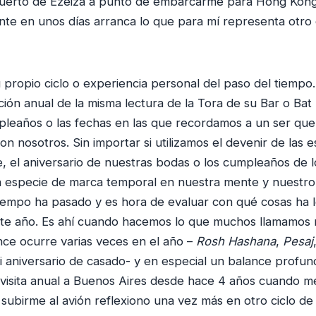
puerto de Ezeiza a punto de embarcarme para Hong Ko
te en unos días arranca lo que para mí representa otro 
 propio ciclo o experiencia personal del paso del tiempo
ición anual de la misma lectura de la Tora de su Bar o Bat
pleaños o las fechas en las que recordamos a un ser que
on nosotros. Sin importar si utilizamos el devenir de las 
, el aniversario de nuestras bodas o los cumpleaños de lo
 especie de marca temporal en nuestra mente y nuestro
iempo ha pasado y es hora de evaluar con qué cosas ha l
te año. Es ahí cuando hacemos lo que muchos llamamos 
nce ocurre varias veces en el año –
Rosh Hashana
,
Pesaj
 aniversario de casado- y en especial un balance profu
 visita anual a Buenos Aires desde hace 4 años cuando 
subirme al avión reflexiono una vez más en otro ciclo de