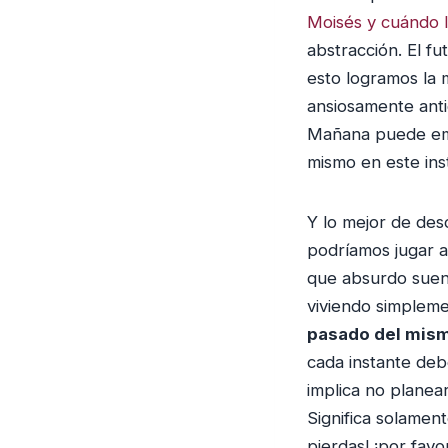
Moisés y cuándo l
abstracción. El f
esto logramos la m
ansiosamente anti
Mañana puede emp
mismo en este ins
Y lo mejor de des
podríamos jugar a
que absurdo suen
viviendo simplem
pasado del mism
cada instante deb
implica no planea
Significa solament
pierdas! ¡por favo