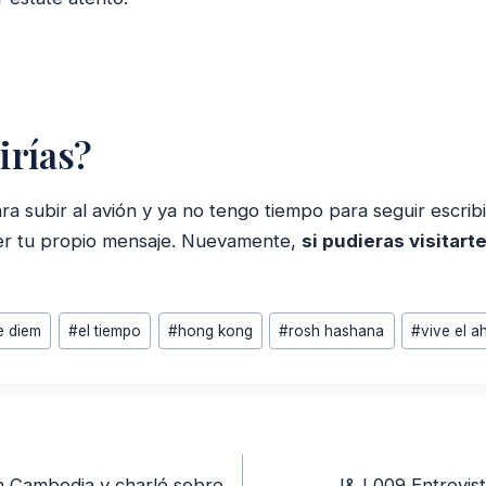
irías?
ra subir al avión y ya no tengo tiempo para seguir escri
eer tu propio mensaje. Nuevamente,
si pudieras visitart
e diem
#
el tiempo
#
hong kong
#
rosh hashana
#
vive el a
 Cambodia y charlé sobre
J&J 009 Entrevist