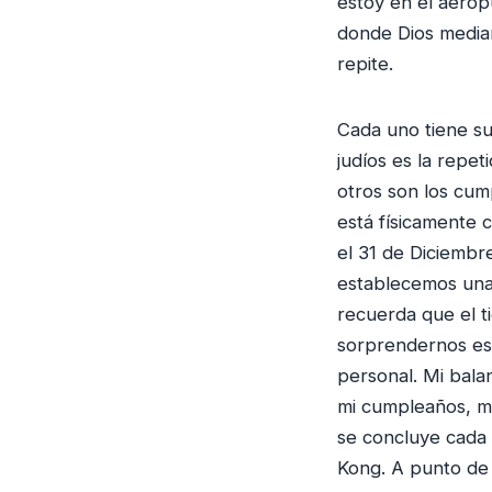
estoy en el aero
donde Dios median
repite.
Cada uno tiene su
judíos es la repet
otros son los cum
está físicamente c
el 31 de Diciembre
establecemos una
recuerda que el t
sorprendernos es
personal. Mi bala
mi cumpleaños, mi
se concluye cada
Kong. A punto de 