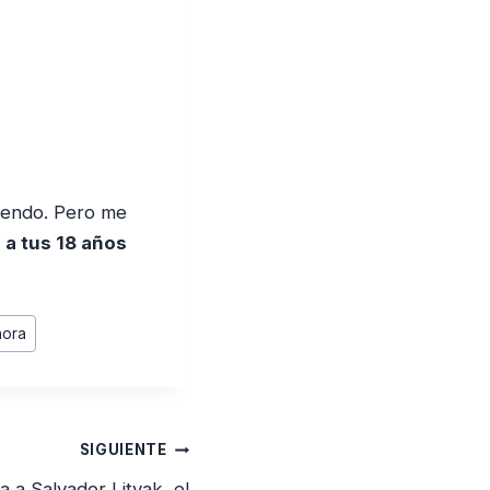
biendo. Pero me
e a tus 18 años
hora
SIGUIENTE
a a Salvador Litvak, el