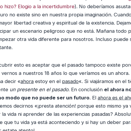
o hizo? Elogio a la incertidumbre
). No deberíamos asusta
uturo no existe sino en nuestra propia imaginación. Cua
ayor libertad creativa y espiritual de la existencia. Deja
cipar un escenario peligroso que no está. Mañana todo 
ezar otra vida diferente para nosotros. Incluso puede
tante.
cubrir esto es aceptar que el pasado tampoco existe po
 vernos a nuestros 18 años lo que veríamos es un ahora
a decir «
ahora
estoy en el
pasado
«. Si viajáramos en el
ente
un presente en el pasado
. En conclusión
el ahora n
o modo que no puede ser un futuro
. El
ahora es el ah
emos decirnos «¡presta atención! porque esto mismo ya v
r la vida ni aprender de las experiencias pasadas? Absol
e que tu vida ya está aconteciendo y si hay un deber para 
r estate atento!