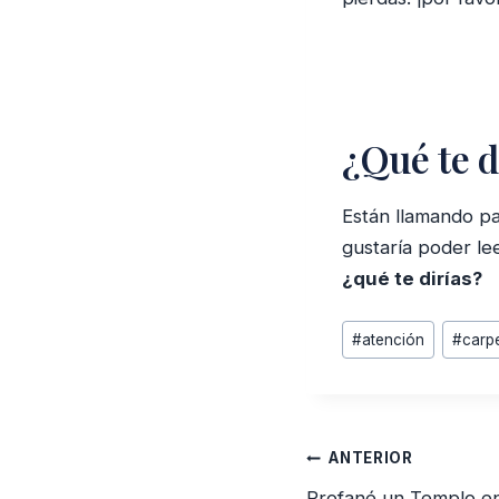
¿Qué te d
Están llamando pa
gustaría poder l
¿qué te dirías?
Etiquetas
#
atención
#
carp
de
la
entrada:
Navegación
ANTERIOR
Profané un Templo en