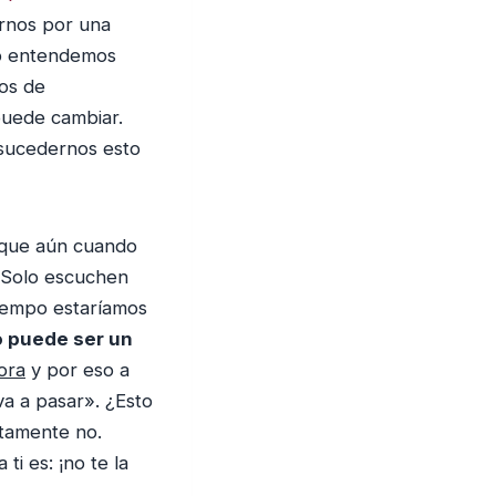
rnos por una
ndo entendemos
mos de
puede cambiar.
 sucedernos esto
rque aún cuando
. Solo escuchen
 tiempo estaríamos
o puede ser un
ora
y por eso a
a a pasar». ¿Esto
utamente no.
ti es: ¡no te la