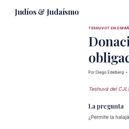
Saltar
Judíos & Judaísmo
al
contenido
TESHUVOT EN ESPA
Donaci
obliga
Por
Diego Edelberg
Teshuvá del CJL
La pregunta
¿Permite la halaj