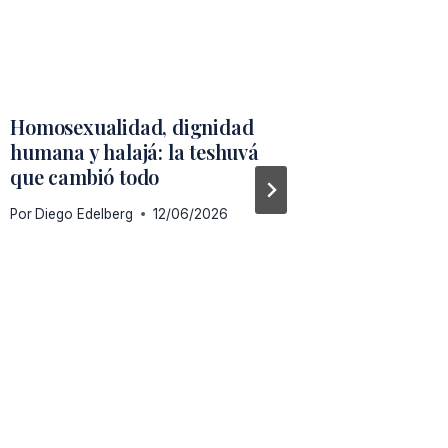
Homosexualidad, dignidad
¿Pueden
humana y halajá: la teshuvá
para mi
que cambió todo
definiti
Por
Diego Edelberg
12/06/2026
Por
Diego 