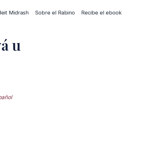
Beit Midrash
Sobre el Rabino
Recibe el ebook
á u
pañol