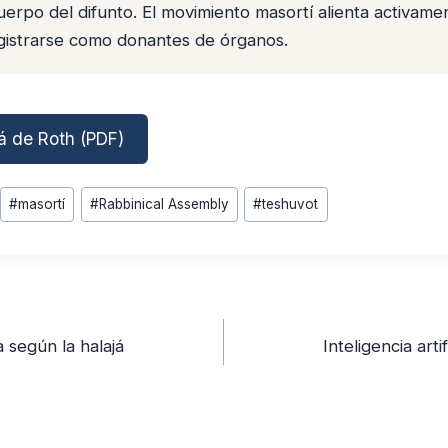
uerpo del difunto. El movimiento masortí alienta activame
gistrarse como donantes de órganos.
á de Roth (PDF)
#
masortí
#
Rabbinical Assembly
#
teshuvot
 según la halajá
Inteligencia arti