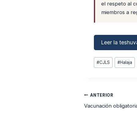
el respeto al c
miembros a re
Leer la teshuv
Etiquetas
#
CJLS
#
Halaja
de
la
entrada:
Navegación
ANTERIOR
de
Vacunación obligatoria
entradas