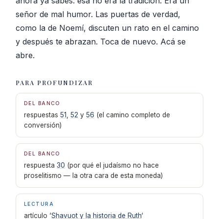
ahora ya sabes: esa no era la tradición. Era un
señor de mal humor. Las puertas de verdad,
como la de Noemí, discuten un rato en el camino
y después te abrazan. Toca de nuevo. Acá se
abre.
PARA PROFUNDIZAR
DEL BANCO
respuestas
51
,
52
y
56
(el camino completo de
conversión)
DEL BANCO
respuesta
30
(por qué el judaísmo no hace
proselitismo — la otra cara de esta moneda)
LECTURA
artículo ‘
Shavuot y la historia de Ruth
‘