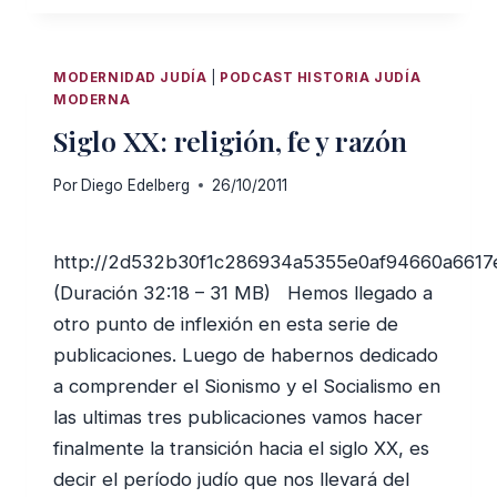
HOY:
TENDENCIAS
Y
MODERNIDAD JUDÍA
|
PODCAST HISTORIA JUDÍA
PROBLEMÁTICAS
MODERNA
EN
Siglo XX: religión, fe y razón
EL
SIGLO
Por
Diego Edelberg
26/10/2011
XXI
http://2d532b30f1c286934a5355e0af94660a6617
(Duración 32:18 – 31 MB) Hemos llegado a
otro punto de inflexión en esta serie de
publicaciones. Luego de habernos dedicado
a comprender el Sionismo y el Socialismo en
las ultimas tres publicaciones vamos hacer
finalmente la transición hacia el siglo XX, es
decir el período judío que nos llevará del