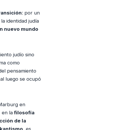
a
r
ransición
: por un
a
a identidad judía
a
un nuevo mundo
u
m
e
ento judío sino
n
ama como
t
 del pensamiento
a
ntal luego se ocupó
r
o
d
 Marburg en
i
 en la
filosofía
s
cción de la
m
kantismo
, es