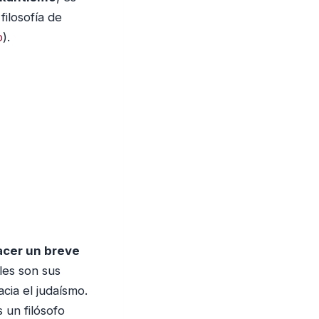
i
filosofía de
n
o
).
u
i
r
e
l
v
o
l
u
m
e
cer un breve
n
es son sus
.
cia el judaísmo.
 un filósofo