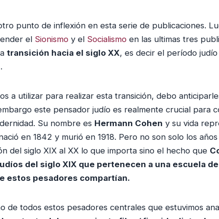
tro punto de inflexión en esta serie de publicaciones. 
render el
Sionismo
y el
Socialismo
en las ultimas tres pub
la
transición hacia el siglo XX
, es decir el período judí
0
.
 a utilizar para realizar esta transición, debo anticiparles
embargo este pensador judío es realmente crucial para 
odernidad. Su nombre es
Hermann Cohen
y su vida repr
 nació en 1842 y murió en 1918. Pero no son solo los año
ón del siglo XIX al XX lo que importa sino el hecho que
C
 judíos del siglo XIX que pertenecen a una escuela 
de estos pesadores compartían.
timo de todos estos pesadores centrales que estuvimos an