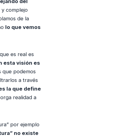
ejando del
l y complejo
blamos de la
no
lo que vemos
 que es real es
n esta visión es
os que podemos
trarlos a través
es la que define
orga realidad a
ura” por ejemplo
ltura” no existe