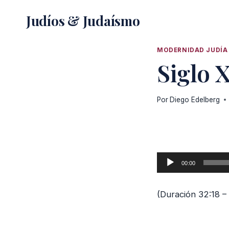
Saltar
Judíos & Judaísmo
al
contenido
MODERNIDAD JUDÍA
Siglo X
Por
Diego Edelberg
R
00:00
e
p
(Duración 32:18 –
r
o