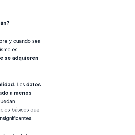
mán?
mpre y cuando sea
lismo es
ue se adquieren
alidad
. Los
datos
cado a menos
puedan
ipios básicos que
significantes.