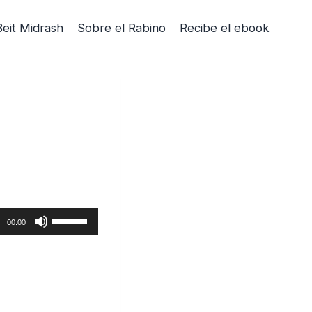
Beit Midrash
Sobre el Rabino
Recibe el ebook
U
00:00
t
i
l
i