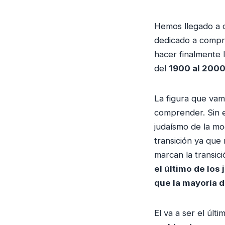
d
u
Hemos llegado a o
c
dedicado a comp
t
hacer finalmente 
o
del
1900 al 200
r
d
La figura que vamos
e
comprender. Sin 
a
judaísmo de la m
u
transición ya que
d
marcan la transici
i
el último de los
o
que la mayoría 
El va a ser el úl