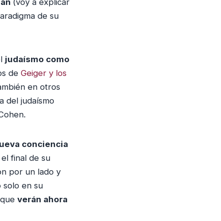
c
mán
(voy a explicar
h
paradigma de su
a
a
r
el
judaísmo como
r
os de
Geiger y los
i
ambién en otros
b
ea del judaísmo
a
 Cohen.
/
a
nueva conciencia
b
l final de su
a
ón por un lado y
j
 solo en su
o
s que
verán ahora
p