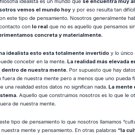
filosofía idealista es un mundo que
se encuentra muy al
sotros vemos el mundo hoy
y por eso resulta tan difíci
con este tipo de pensamiento. Nosotros generalmente ha
 contacto con
lo real
que no es aquello que pensamos si
perimentamos concreta y materialmente.
ma idealista esto esta totalmente invertido
y lo único
puede concebir en la mente.
La realidad más elevada e
a dentro de nuestra mente
. Por supuesto que hay dat
n fuera de nuestra mente pero a menos que uno pueda fil
e una realidad estos datos no significan nada.
La mente 
sistema
. Aquello que construimos nosotros es lo que le ot
fuera de nuestra mente.
 este tipo de pensamiento lo que nosotros llamamos “cult
e nuestra mente y pensamiento. En otras palabras
“la cu