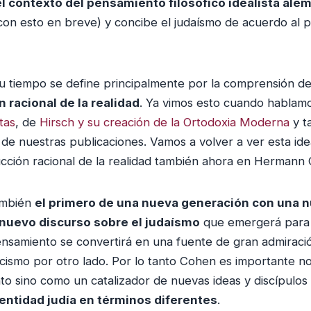
l contexto del pensamiento filosófico idealista ale
con esto en breve) y concibe el judaísmo de acuerdo al 
u tiempo se define principalmente por la comprensión d
 racional de la realidad
. Ya vimos esto cuando hablam
tas
, de
Hirsch y su creación de la Ortodoxia Moderna
y t
o de nuestras publicaciones. Vamos a volver a ver esta id
cción racional de la realidad también ahora en Hermann
ambién
el primero de una nueva generación con una 
nuevo discurso sobre el judaísmo
que emergerá para e
ensamiento se convertirá en una fuente de gran admiraci
icismo por otro lado. Por lo tanto Cohen es importante no
o sino como un catalizador de nuevas ideas y discípulo
entidad judía en términos diferentes
.