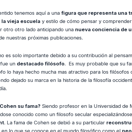
sentido tenemos aquí a una
figura que representa una t
la vieja escuela
y estilo de cómo pensar y comprender l
r otro otro lado anticipando una
nueva conciencia de 
de nuestras próximas publicaciones.
es solo importante debido a su contribución al pensami
 fue un
destacado filósofo
. Es muy probable que su f
fo lo haya hecho mucha mas atractivo para los filósofos
ndo dejado su marca en la historia de la filosofía occide
día.
 Cohen su fama?
Siendo profesor en la Universidad de
dose conocido como un filosofo secular especializándose
nt
. La fama de Cohen se debió a su particular
reconstru
en lo que se conoce en el mundo filosófico como el
neo