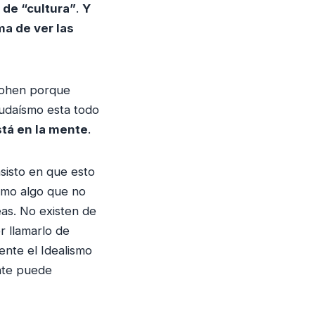
 de “cultura”
.
Y
ma de ver las
Cohen porque
judaísmo esta todo
stá en la mente
.
nsisto en que esto
como algo que no
as. No existen de
r llamarlo de
ente el Idealismo
ente puede