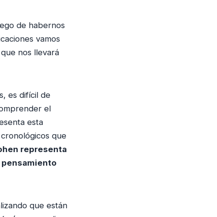
z
a
Luego de habernos
l
licaciones vamos
a
o que nos llevará
s
t
e
, es difícil de
c
comprender el
l
esenta esta
a
s cronológicos que
s
ohen representa
d
de pensamiento
e
f
l
e
alizando que están