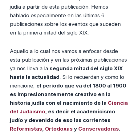
d
judía a partir de esta publicación. Hemos
u
hablado especialmente en las últimas 6
c
publicaciones sobre los eventos que suceden
t
en la primera mitad del siglo XIX.
o
r
Aquello a lo cual nos vamos a enfocar desde
d
esta publicación y en las próximas publicaciones
e
ya nos lleva a la
segunda mitad del siglo XIX
a
hasta la actualidad
. Si lo recuerdan y como lo
u
mencione,
el período que va del 1800 al 1900
d
es impresionantemente creativo en la
i
historia judía con el nacimiento de la
Ciencia
o
del Judaísmo
, es decir el academicismo
judío y devenido de eso las corrientes
Reformistas
,
Ortodoxas
y
Conservadoras
.