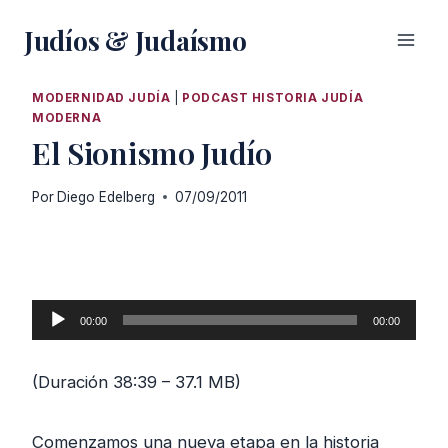
Saltar
Judíos & Judaísmo
al
contenido
MODERNIDAD JUDÍA
|
PODCAST HISTORIA JUDÍA
MODERNA
El Sionismo Judío
Por
Diego Edelberg
07/09/2011
R
00:00
00:00
e
p
(Duración 38:39 – 37.1 MB)
r
o
Comenzamos una nueva etapa en la historia