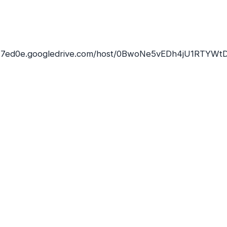
17ed0e.googledrive.com/host/0BwoNe5vEDh4jU1RTYWt