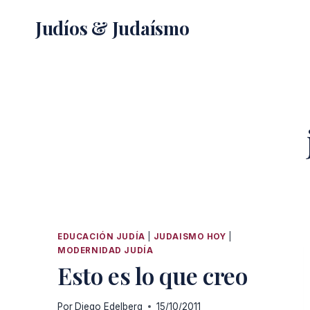
Saltar
Judíos & Judaísmo
al
contenido
EDUCACIÓN JUDÍA
|
JUDAISMO HOY
|
MODERNIDAD JUDÍA
Esto es lo que creo
Por
Diego Edelberg
15/10/2011