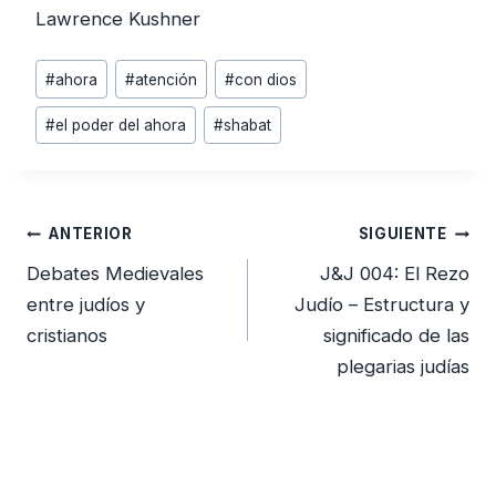
Lawrence Kushner
Etiquetas
#
ahora
#
atención
#
con dios
de
#
el poder del ahora
#
shabat
la
entrada:
Navegación
ANTERIOR
SIGUIENTE
de
Debates Medievales
J&J 004: El Rezo
entradas
entre judíos y
Judío – Estructura y
cristianos
significado de las
plegarias judías