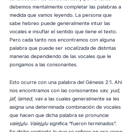
debemos mentalmente completar las palabras a
medida que vamos leyendo. La persona que
sabe hebreo puede generalmente intuir las
vocales e insuflar el sentido que tiene el texto.
Pero cada tanto nos encontramos con alguna
palabra que puede ser
vocalizada
de distintas
maneras dependiendo de las vocales que le
pongamos a las consonantes.
Esto ocurre con una palabra del Génesis 2:1. Ahí
nos encontramos con las consonantes
vav, yud,
jaf, lamed, vav
a las cuales generalmente se les
asigna una determinada combinación de vocales
que hacen que dicha palabra se pronuncie
vaiej
u
lu
.
Vaiej
u
lu
significa “fueron terminados”.
En dicho contexto lo que se refiere en ese verso