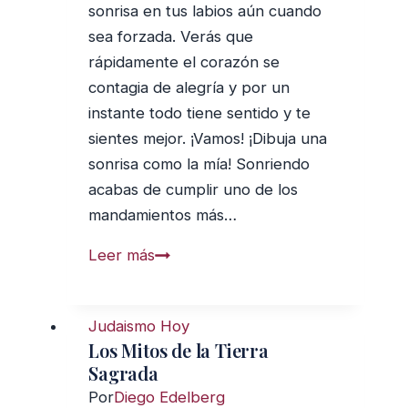
sonrisa en tus labios aún cuando
sea forzada. Verás que
rápidamente el corazón se
contagia de alegría y por un
instante todo tiene sentido y te
sientes mejor. ¡Vamos! ¡Dibuja una
sonrisa como la mía! Sonriendo
acabas de cumplir uno de los
mandamientos más…
¿Estás
Leer más
disfrutando
el
Judaismo Hoy
viaje
Los Mitos de la Tierra
de
Sagrada
la
Por
Diego Edelberg
vida?