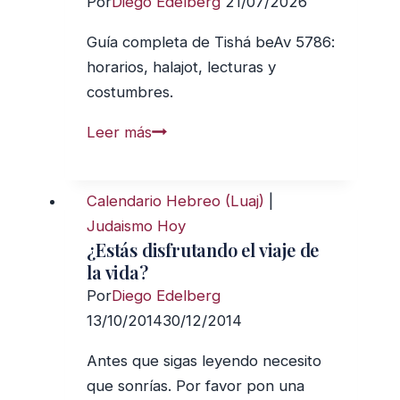
Por
Diego Edelberg
21/07/2026
Guía completa de Tishá beAv 5786:
horarios, halajot, lecturas y
costumbres.
Guía
Leer más
de
Tishá
Calendario Hebreo (Luaj)
|
beAv
Judaismo Hoy
5786
¿Estás disfrutando el viaje de
—
la vida?
Comunidad
Por
Diego Edelberg
Bet
13/10/2014
30/12/2014
El
Antes que sigas leyendo necesito
que sonrías. Por favor pon una