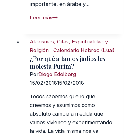
importante, en árabe y…
Cómo
Leer más
vivir
el
Aforismos, Citas, Espiritualidad y
judaísmo
Religión
|
Calendario Hebreo (Luaj)
de
¿Por qué a tantos judíos les
nuestro
molesta Purim?
tiempo
Por
Diego Edelberg
15/02/2018
15/02/2018
Todos sabemos que lo que
creemos y asumimos como
absoluto cambia a medida que
vamos viviendo y experimentando
la vida. La vida misma nos va