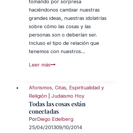
tomando por sorpresa
haciéndonos cambiar nuestras
grandes ideas, nuestras idolatrías
sobre cómo las cosas y las
personas son o deberían ser.
Incluso el tipo de relación que
tenemos con nuestros…
¿Por
Leer más
qué
a
Aforismos, Citas, Espiritualidad y
tantos
Religión
|
Judaismo Hoy
judíos
Todas las cosas están
les
conectadas
molesta
Por
Diego Edelberg
Purim?
25/04/2013
09/10/2014