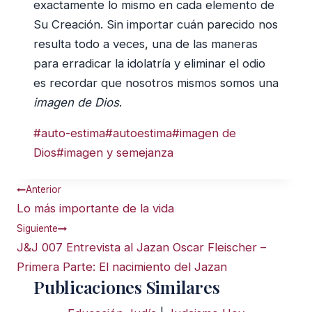
exactamente lo mismo en cada elemento de
Su Creación. Sin importar cuán parecido nos
resulta todo a veces, una de las maneras
para erradicar la idolatría y eliminar el odio
es recordar que nosotros mismos somos una
imagen de Dios
.
Etiquetas
#
auto-estima
#
autoestima
#
imagen de
de
Dios
#
imagen y semejanza
la
Navegación
Anterior
entrada:
de
Lo más importante de la vida
entradas
Siguiente
J&J 007 Entrevista al Jazan Oscar Fleischer –
Primera Parte: El nacimiento del Jazan
Publicaciones Similares