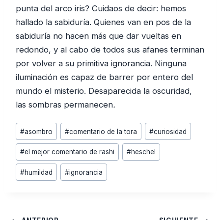
punta del arco iris? Cuidaos de decir: hemos
hallado la sabiduría. Quienes van en pos de la
sabiduría no hacen más que dar vueltas en
redondo, y al cabo de todos sus afanes terminan
por volver a su primitiva ignorancia. Ninguna
iluminación es capaz de barrer por entero del
mundo el misterio. Desaparecida la oscuridad,
las sombras permanecen
.
Etiquetas
#
asombro
#
comentario de la tora
#
curiosidad
de
#
el mejor comentario de rashi
#
heschel
la
entrada:
#
humildad
#
ignorancia
Navegación