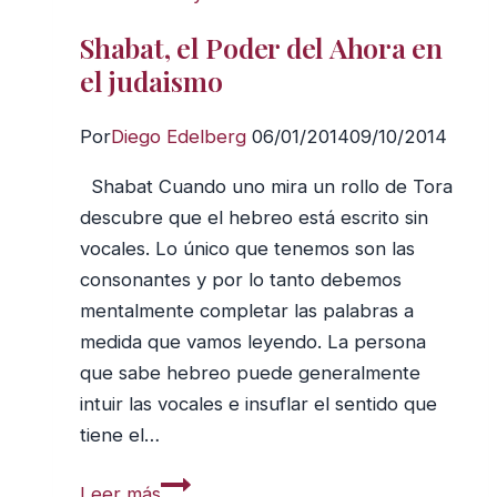
la
Shabat, el Poder del Ahora en
habilidad
el judaismo
para
distinguir
Por
Diego Edelberg
06/01/2014
09/10/2014
lo
importante
Shabat Cuando uno mira un rollo de Tora
descubre que el hebreo está escrito sin
vocales. Lo único que tenemos son las
consonantes y por lo tanto debemos
mentalmente completar las palabras a
medida que vamos leyendo. La persona
que sabe hebreo puede generalmente
intuir las vocales e insuflar el sentido que
tiene el…
Shabat,
Leer más