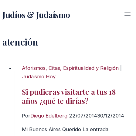
Saltar
Judíos & Judaísmo
al
contenido
atención
Aforismos, Citas, Espiritualidad y Religión
|
Judaismo Hoy
Si pudieras visitarte a tus 18
años ¿qué te dirías?
Por
Diego Edelberg
22/07/2014
30/12/2014
Mi Buenos Aires Querido La entrada