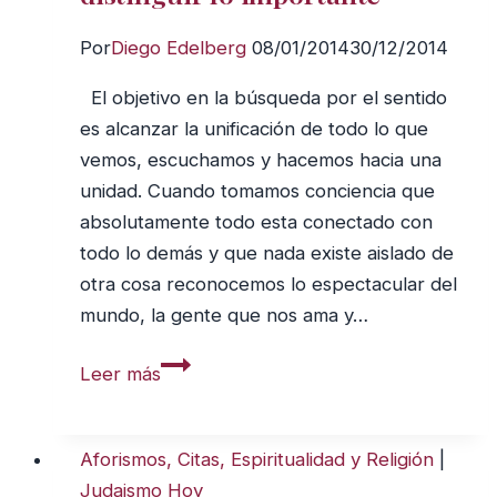
dirías?
Por
Diego Edelberg
08/01/2014
30/12/2014
El objetivo en la búsqueda por el sentido
es alcanzar la unificación de todo lo que
vemos, escuchamos y hacemos hacia una
unidad. Cuando tomamos conciencia que
absolutamente todo esta conectado con
todo lo demás y que nada existe aislado de
otra cosa reconocemos lo espectacular del
mundo, la gente que nos ama y…
¿Para
Leer más
qué
vivimos?
Cómo
Aforismos, Citas, Espiritualidad y Religión
|
desarrollar
Judaismo Hoy