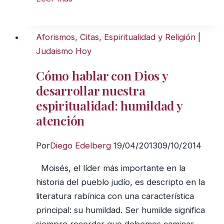
el
Poder
del
Aforismos, Citas, Espiritualidad y Religión
|
Ahora
Judaismo Hoy
en
Cómo hablar con Dios y
el
desarrollar nuestra
judaismo
espiritualidad: humildad y
atención
Por
Diego Edelberg
19/04/2013
09/10/2014
Moisés, el líder más importante en la
historia del pueblo judío, es descripto en la
literatura rabínica con una característica
principal: su humildad. Ser humilde significa
siempre recordar que debemos caminar