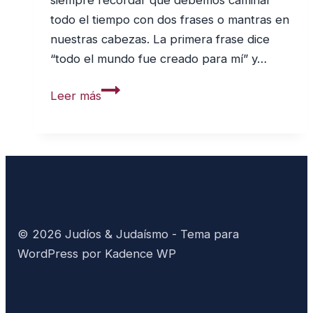
todo el tiempo con dos frases o mantras en
nuestras cabezas. La primera frase dice
“todo el mundo fue creado para mí” y…
Cómo
Leer más
hablar
con
Dios
y
desarrollar
nuestra
espiritualidad:
© 2026 Judíos & Judaísmo - Tema para
humildad
WordPress por
Kadence WP
y
atención