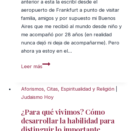
anterior a esta la escribí desde el
aeropuerto de Frankfurt a punto de visitar
familia, amigos y por supuesto mi Buenos
Aires que me recibió al mundo desde niño y
me acompañó por 28 años (en realidad
nunca dejó ni deja de acompañarme). Pero
ahora ya estoy en el…
Si
Leer más
pudieras
visitarte
a
Aforismos, Citas, Espiritualidad y Religión
|
tus
Judaismo Hoy
18
¿Para qué vivimos? Cómo
años
desarrollar la habilidad para
¿qué
distinguir lo importante
te