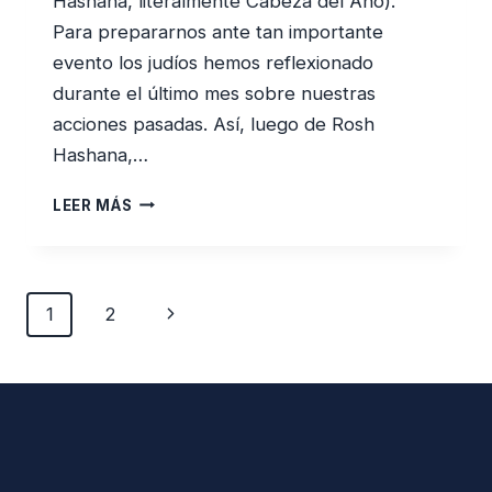
Hashana, literalmente Cabeza del Año).
Para prepararnos ante tan importante
evento los judíos hemos reflexionado
durante el último mes sobre nuestras
acciones pasadas. Así, luego de Rosh
Hashana,…
¿NO
LEER MÁS
TENDRÍA
MÁS
SENTIDO
QUE
Navegación
Siguiente
1
2
IOM
de
KIPUR
página
página
VENGA
ANTES
QUE
ROSH
HASHANA?