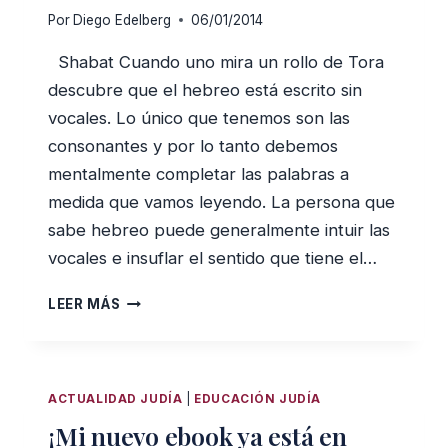
Por
Diego Edelberg
06/01/2014
Shabat Cuando uno mira un rollo de Tora
descubre que el hebreo está escrito sin
vocales. Lo único que tenemos son las
consonantes y por lo tanto debemos
mentalmente completar las palabras a
medida que vamos leyendo. La persona que
sabe hebreo puede generalmente intuir las
vocales e insuflar el sentido que tiene el…
SHABAT,
LEER MÁS
EL
PODER
DEL
AHORA
ACTUALIDAD JUDÍA
|
EDUCACIÓN JUDÍA
EN
¡Mi nuevo ebook ya está en
EL