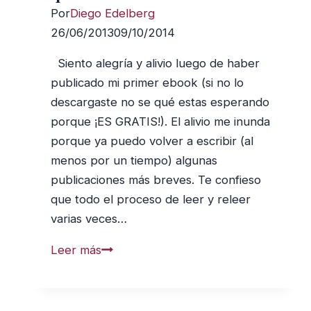
Por
Diego Edelberg
medieval
26/06/2013
09/10/2014
–
Parte
Siento alegría y alivio luego de haber
II:
publicado mi primer ebook (si no lo
Misticismo
descargaste no se qué estas esperando
Judío
porque ¡ES GRATIS!). El alivio me inunda
y
porque ya puedo volver a escribir (al
Kabbalah
menos por un tiempo) algunas
publicaciones más breves. Te confieso
que todo el proceso de leer y releer
varias veces…
¿Cuán
Leer más
Seguro
Estás
de