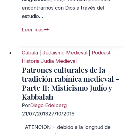
encontrarnos con Dios a través del
estudio…
Estudiemos
Leer más
a
Dios:
Cabalá
|
Judaismo Medieval
|
Podcast
Testigo
Historia Judía Medieval
en
Patrones culturales de la
Peligro
tradición rabínica medieval –
Parte II: Misticismo Judío y
Kabbalah
Por
Diego Edelberg
21/07/2013
27/10/2015
ATENCION = debido a la longitud de