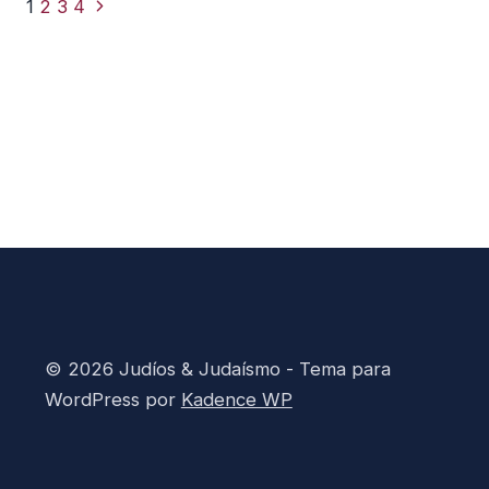
Navegación
Siguiente
1
2
3
4
lo
de
página
que
página
Crees?
© 2026 Judíos & Judaísmo - Tema para
WordPress por
Kadence WP