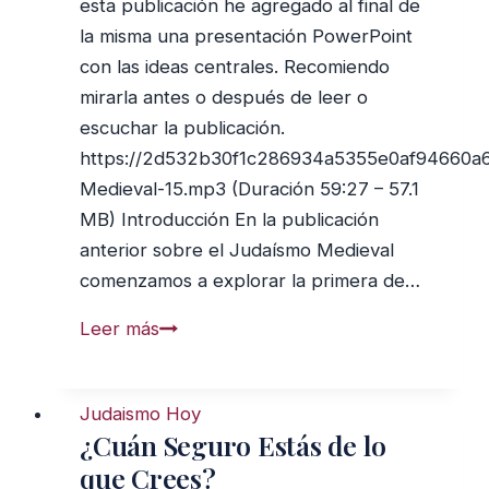
esta publicación he agregado al final de
la misma una presentación PowerPoint
con las ideas centrales. Recomiendo
mirarla antes o después de leer o
escuchar la publicación.
https://2d532b30f1c286934a5355e0af94660a
Medieval-15.mp3 (Duración 59:27 – 57.1
MB) Introducción En la publicación
anterior sobre el Judaísmo Medieval
comenzamos a explorar la primera de…
Patrones
Leer más
culturales
de
Judaismo Hoy
la
¿Cuán Seguro Estás de lo
tradición
que Crees?
rabínica