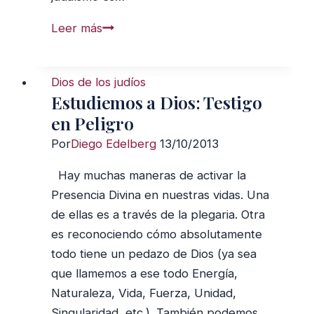
La
Leer más
Ley
Judía
Dios de los judíos
y
Estudiemos a Dios: Testigo
El
en Peligro
Judaísmo
Por
Diego Edelberg
13/10/2013
Rabínico:
breve
Hay muchas maneras de activar la
historia
Presencia Divina en nuestras vidas. Una
de
de ellas es a través de la plegaria. Otra
la
es reconociendo cómo absolutamente
Halaja
todo tiene un pedazo de Dios (ya sea
que llamemos a ese todo Energía,
Naturaleza, Vida, Fuerza, Unidad,
Singularidad, etc.). También podemos