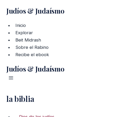
Saltar
Judíos & Judaísmo
al
contenido
Inicio
Explorar
Beit Midrash
Sobre el Rabino
Recibe el ebook
Judíos & Judaísmo
la biblia
Dios de los judíos