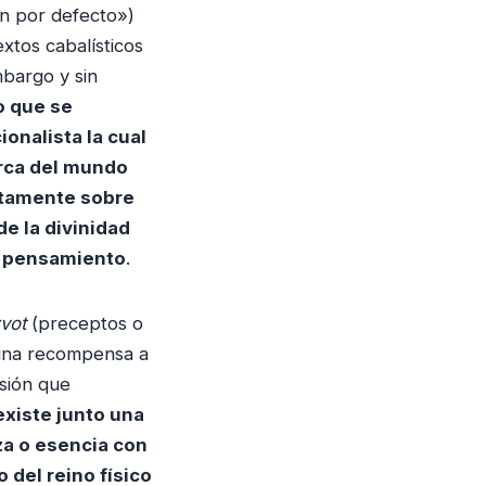
n por defecto»)
xtos cabalísticos
mbargo y sin
o que se
ionalista la cual
rca del mundo
ctamente sobre
de la divinidad
u pensamiento
.
zvot
(preceptos o
 una recompensa a
isión que
xiste junto una
a o esencia con
del reino físico