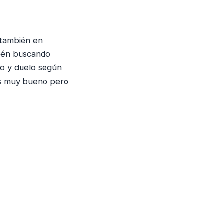
 también en
stén buscando
ro y duelo según
es muy bueno pero