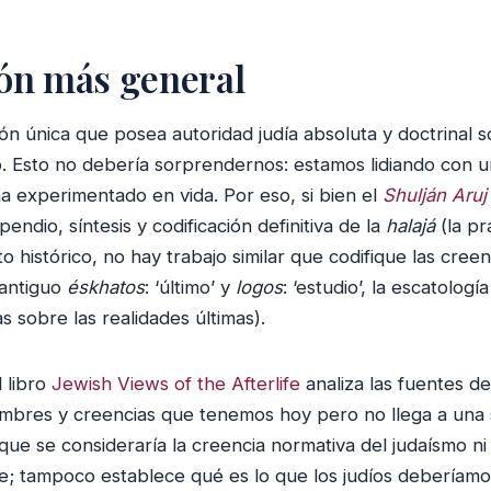
ión más general
ón única que posea autoridad judía absoluta y doctrinal 
o. Esto no debería sorprendernos: estamos lidiando con 
a experimentado en vida. Por eso, si bien el
Shulján Aruj
ndio, síntesis y codificación definitiva de la
halajá
(la pr
histórico, no hay trabajo similar que codifique las creen
 antiguo
éskhatos
: ‘último’ y
logos
: ‘estudio’, la escatologí
as sobre las realidades últimas).
 libro
Jewish Views of the Afterlife
analiza las fuentes d
mbres y creencias que tenemos hoy pero no llega a una 
 que se consideraría la creencia normativa del judaísmo n
e; tampoco establece qué es lo que los judíos deberíamo