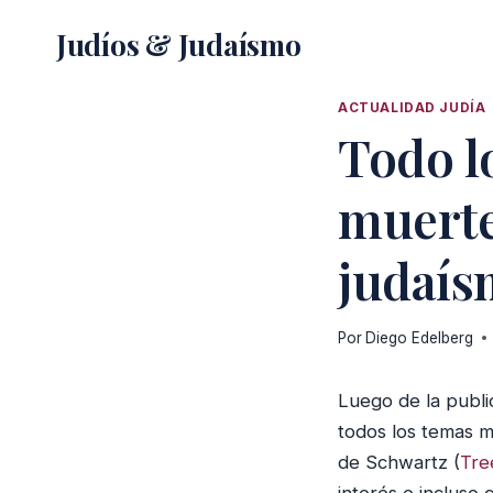
Saltar
Judíos & Judaísmo
al
contenido
ACTUALIDAD JUDÍA
Todo l
muerte 
judaí
Por
Diego Edelberg
Luego de la publ
todos los temas m
de Schwartz (
Tre
interés e incluso