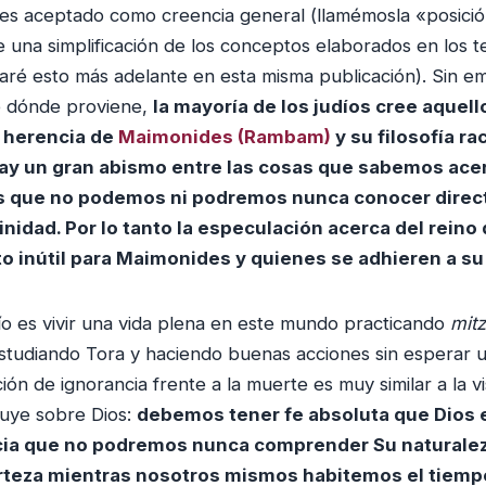
es aceptado como creencia general (llamémosla «posició
una simplificación de los conceptos elaborados en los te
caré esto más adelante en esta misma publicación). Sin e
e dónde proviene,
la mayoría de los judíos cree aquell
a herencia de
Maimonides (Rambam)
y su filosofía rac
hay
un gran abismo entre las cosas que sabemos ace
sas que no podemos ni podremos nunca conocer dire
vinidad. Por lo tanto la especulación acerca del reino 
to inútil para Maimonides y quienes se adhieren a s
dío es vivir una vida plena en este mundo practicando
mit
studiando Tora y haciendo buenas acciones sin esperar
ión de ignorancia frente a la muerte es muy similar a la v
uye sobre Dios:
debemos tener fe absoluta que Dios e
cia que no podremos nunca comprender Su naturalez
rteza mientras nosotros mismos habitemos el tiempo 