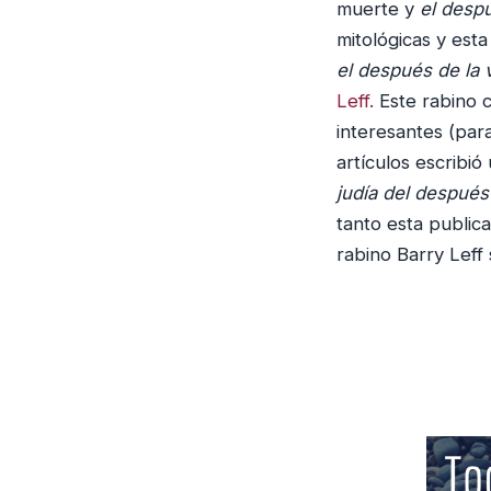
muerte y
el despu
mitológicas y est
el después de la 
Leff.
Este rabino 
interesantes (par
artículos escribi
judía del después 
tanto esta public
rabino Barry Leff