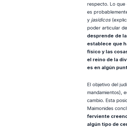
respecto. Lo que 
es probablemente 
y
jasídicos
(expli
poder articular d
desprende
de l
establece
que 
físico y las co
el reino de la di
es en algún pun
El objetivo del ju
mandamientos), e
cambio. Esta posic
Maimonides concl
ferviente creen
algún tipo de ce