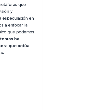
 metáforas que
isión y
la especulación en
s a enfocar la
físico que podemos
 temas ha
nera que actúa
s.