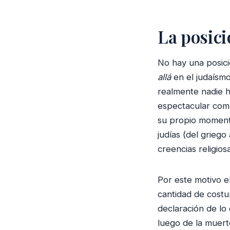
La posic
No hay una posici
allá
en el judaísm
realmente nadie h
espectacular compe
su propio momento 
judías (del griego
creencias religios
Por este motivo el
cantidad de costu
declaración de lo
luego de la muert