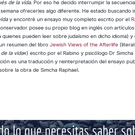
és de la vida
. Por eso he decido interrumpir la secuenci
a semana ofrecerles algo diferente. He estado buscando 
vida
y encontré un ensayo muy completo escrito por el
R
conservador posee su propio blog en inglés con artícul
a quienes pueden leer sobre judaísmo en dicho idioma) y
ó un resumen del libro
Jewish Views of the Afterlife
(litera
de la vida
«) escrito por el Rabino y psicólogo Dr Simcha
ación es una traducción y reinterpretación del ensayo pub
 sobre la obra de Simcha Raphael.