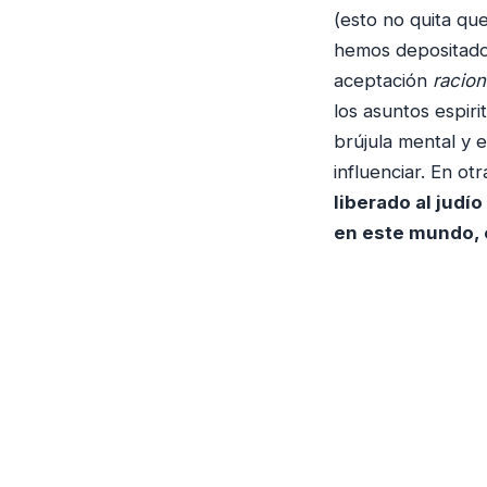
(esto no quita qu
hemos depositado
aceptación
racion
los asuntos espir
brújula mental y 
influenciar. En ot
liberado al jud
en este mundo, e