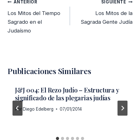
Navegación
ANTERIOR
SIGUIENTE
de
Los Mitos del Tiempo
Los Mitos de la
entradas
Sagrado en el
Sagrada Gente Judía
Judaísmo
Publicaciones Similares
J&J 004: El Rezo Judío – Estructura y
significado de las plegarias judías
Por
Diego Edelberg
07/01/2014