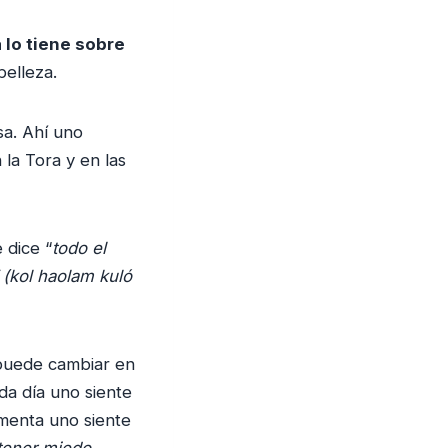
 lo tiene sobre
belleza.
a. Ahí uno
la Tora y en las
 dice “
todo el
(kol haolam kuló
 puede cambiar en
da día uno siente
menta uno siente
tener miedo
.