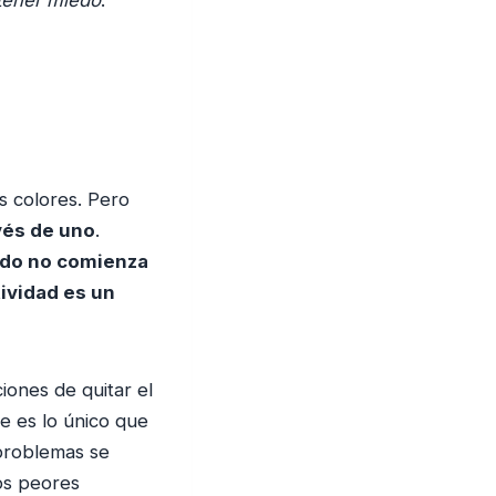
s colores. Pero
vés de uno
.
do no comienza
tividad es un
ones de quitar el
e es lo único que
 problemas se
os peores