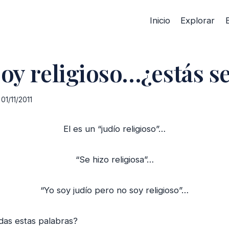
Inicio
Explorar
soy religioso…¿estás s
01/11/2011
El es un “judío religioso”…
“Se hizo religiosa”…
“Yo soy judío pero no soy religioso”…
odas estas palabras?