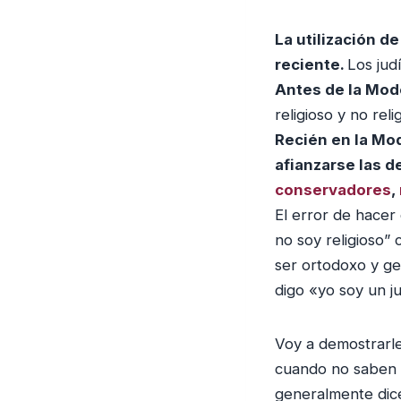
La utilización de
reciente.
Los jud
Antes de la Mode
religioso y no reli
Recién en la Mo
afianzarse las 
conservadores
,
El error de hacer
no soy religioso” 
ser ortodoxo y ge
digo «yo soy un j
Voy a demostrarl
cuando no saben b
generalmente dice