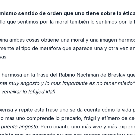
l mismo sentido de orden que uno tiene sobre la ética
llo que sentimos por la moral también lo sentimos por la 
na ambas cosas obtiene una moral y una imagen hermos
ente el tipo de metáfora que aparece una y otra vez en 
sas.
 hermosa en la frase del Rabino Nachman de Breslav que
te muy angosto y lo mas importante es no tener miedo” 
ehaikar lo lefajed klal)
ensa y repite esta frase uno se da cuenta cómo la vida
to mas uno comprende lo precario, frágil y efímero de ca
e
puente angosto
. Pero cuanto uno más vive y más experi
pleta que es necesario cruzar ese
puente angosto
y
no 