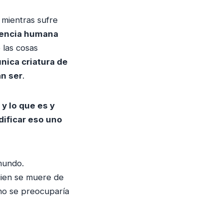
mientras sufre
stencia humana
 las cosas
única criatura de
an ser
.
 y lo que es y
dificar eso uno
 mundo.
uien se muere de
no se preocuparía