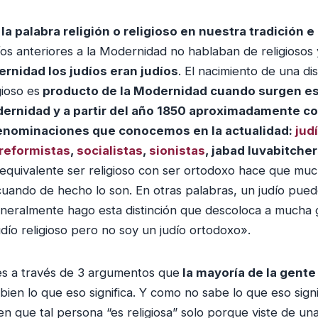
 la palabra religión o religioso en nuestra tradición 
íos anteriores a la Modernidad no hablaban de religiosos y
rnidad los judíos eran judíos
. El nacimiento de una dis
gioso es
producto de la Modernidad cuando surgen est
dernidad y a partir del año 1850 aproximadamente c
denominaciones que conocemos en la actualidad:
jud
reformistas
,
socialistas
,
sionistas
, jabad luvabitcher
 equivalente ser religioso con ser ortodoxo hace que muc
cuando de hecho lo son. En otras palabras, un judío puede
neralmente hago esta distinción que descoloca a mucha 
udío religioso pero no soy un judío ortodoxo».
es a través de 3 argumentos que
la mayoría de la gente 
ien lo que eso significa. Y como no sabe lo que eso signi
n que tal persona “es religiosa” solo porque viste de un