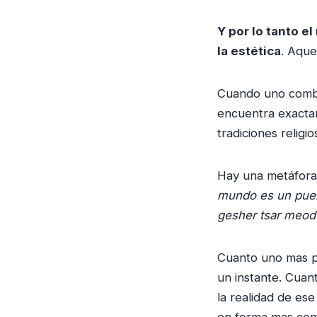
Y por lo tanto e
la estética
. Aque
Cuando uno combi
encuentra exactam
tradiciones religio
Hay una metáfora
mundo es un puen
gesher tsar meod v
Cuanto uno mas pi
un instante. Cuan
la realidad de es
en forma mas com