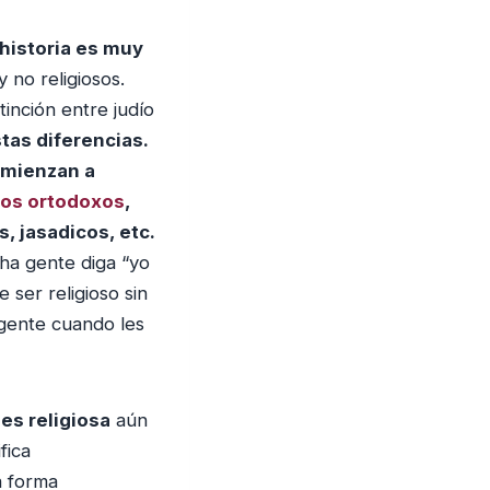
e historia es muy
 no religiosos.
tinción entre judío
as diferencias.
omienzan a
íos ortodoxos
,
s, jasadicos, etc.
ha gente diga “yo
 ser religioso sin
gente cuando les
es religiosa
aún
fica
a forma