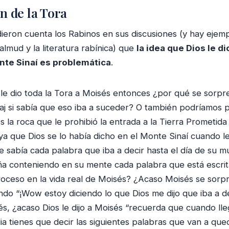
n de la Tora
ieron cuenta los Rabinos en sus discusiones (y hay ejemp
almud y la literatura rabínica) que
la idea que Dios le di
nte Sinaí es problemática
.
 le dio toda la Tora a Moisés entonces ¿por qué se sorp
raj si sabía que eso iba a suceder? O también podríamos
 la roca que le prohibió la entrada a la Tierra Prometid
ya que Dios se lo había dicho en el Monte Sinaí cuando l
 sabía cada palabra que iba a decir hasta el día de su 
a conteniendo en su mente cada palabra que está escrit
oceso en la vida real de Moisés? ¿Acaso Moisés se sorp
o “¡Wow estoy diciendo lo que Dios me dijo que iba a de
és, ¿acaso Dios le dijo a Moisés “recuerda que cuando ll
lia tienes que decir las siguientes palabras que van a qued