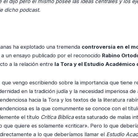
ue él dijo pero el mismo posee las ideas centrales y los 
e dicho podcast.
emanas ha explotado una tremenda
controversia en el m
a un ensayo publicado por el reconocido
Rabino Ortodo
to a la relación entre
la Tora y el Estudio Académico d
 que vengo escribiendo sobre la importancia que tiene r
ernidad en la tradición judía y la necesidad imperiosa de
ndenciosa hacia la Tora y los textos de la literatura rabín
tendenciosa es la que comunmente se conoce con el títu
lemente el título
Crítica Bíblica
esta saturado de malas in
 que quiere es solamente «criticar». Pero lo que deberí
e directamente a lo que deberíamos llamar el
Estudio Aca