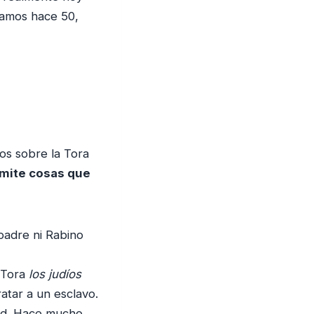
íamos hace 50,
s sobre la Tora
rmite cosas que
padre ni Rabino
a Tora
los judíos
atar a un esclavo.
tud. Hace mucho