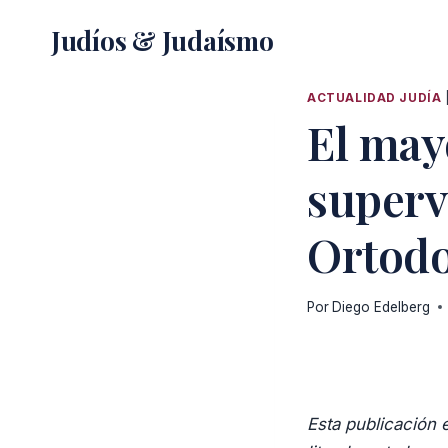
Saltar
Judíos & Judaísmo
al
contenido
ACTUALIDAD JUDÍA
El may
superv
Ortod
Por
Diego Edelberg
Esta publicación 