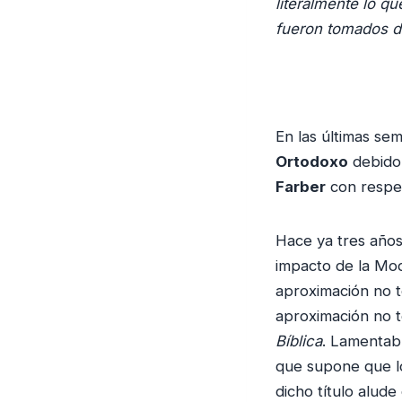
literalmente lo q
fueron tomados d
En las últimas s
Ortodoxo
debido 
Farber
con respec
Hace ya tres años
impacto de la Mod
aproximación no te
aproximación no 
Bíblica
. Lamentab
que supone que lo
dicho título alud