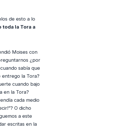
los de esto a lo
o toda la Tora a
rendió Moises con
 preguntarnos ¿por
a cuando sabía que
e entrego la Tora?
muerte cuando bajo
a en la Tora?
rendía cada medio
cir!”? O dicho
eguemos a este
ar escritas en la