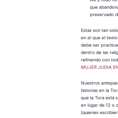
que abandona
preservado de
Estas son tan sol
en el que el text
debe ser practica
dentro de las rel
refiriendo con to
MUJER JUDIA E
Nuestros antepas
historias en la T
que la Tora está 
en lugar de 12 o q
(quienes escribier