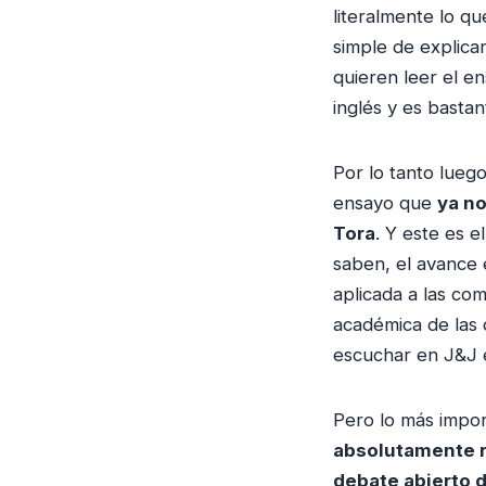
literalmente lo q
simple de explicar
quieren leer el 
inglés y es bastan
Por lo tanto lueg
ensayo que
ya no
Tora
. Y este es 
saben, el avance 
aplicada a las co
académica de las 
escuchar en J&J e
Pero lo más impor
absolutamente r
debate abierto d