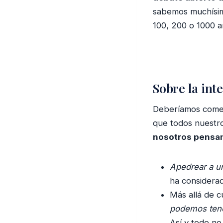
sabemos muchísim
100, 200 o 1000 a
Sobre la inte
Deberíamos comen
que todos nuestr
nosotros pensa
Apedrear a un
ha considerad
Más allá de c
podemos tene
Así y todo no