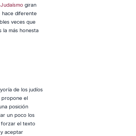
 Judaísmo
giran
 hace diferente
ables veces que
s la más honesta
oría de los judíos
e propone el
 una posición
dar un poco los
forzar el texto
 y aceptar