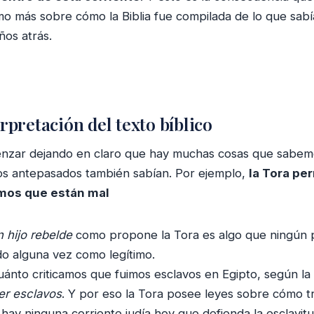
o más sobre cómo la Biblia fue compilada de lo que sab
ños atrás.
rpretación del texto bíblico
zar dejando en claro que hay muchas cosas que sabemo
os antepasados también sabían. Por ejemplo,
la Tora pe
mos que están mal
 hijo rebelde
como propone la Tora es algo que ningún 
o alguna vez como legítimo.
uánto criticamos que fuimos esclavos en Egipto, según l
r esclavos
. Y por eso la Tora posee leyes sobre cómo tr
 hay ninguna corriente judía hoy que defienda la esclavi