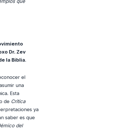
ejemplos que
ovimiento
xo Dr. Zev
e la Biblia
.
econocer el
 asumir una
ica. Esta
lo de
Crítica
terpretaciones ya
an saber es que
démico del