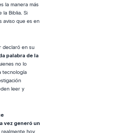
 es la manera más
la Biblia. Si
s aviso que es en
r declaró en su
da palabra de la
uienes no lo
a tecnología
stigación
eden leer y
ue
ra vez generó un
e realmente hoy