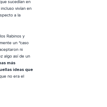
s que sucedían en
incluso vivían en
especto a la
los Rabinos y
emente un “caso
 aceptaron ni
z algo así de un
rmas más
quellas ideas que
que no era el