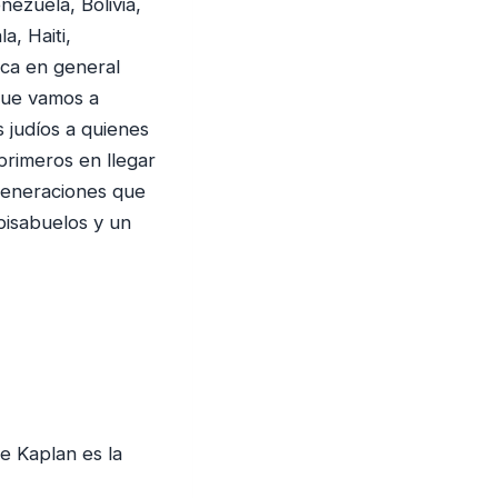
e
nezuela, Bolivia,
n
a, Haiti,
.
ica en general
que vamos a
s judíos a quienes
primeros en llegar
 generaciones que
bisabuelos y un
de Kaplan es la