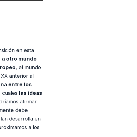
t
i
l
i
z
a
sición en esta
l
 a otro mundo
a
uropeo
, el mundo
s
 XX anterior al
t
ana entre los
e
s cuales
las ideas
c
dríamos afirmar
l
lmente debe
a
lan desarrolla en
s
proximamos a los
d