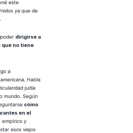
a
oné este
j
Unidos ya que de
o
.
p
a
 poder
dirigirse a
r
 que no tiene
a
a
u
ego a
m
eamericana. Habla
e
cularidad judía
n
evo mundo. Según
t
reguntarse
cómo
a
rantes en el
r
, empírico y
o
tar esos viejos