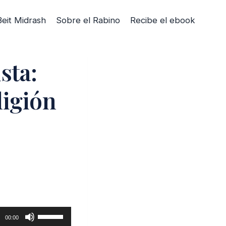
Beit Midrash
Sobre el Rabino
Recibe el ebook
sta:
ligión
U
00:00