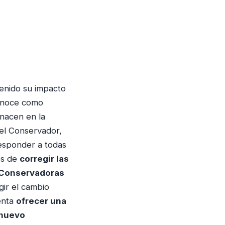
e
f
l
e
c
h
a
tenido su impacto
a
conoce como
r
 nacen en la
r
 el Conservador,
i
responder a todas
b
es de
corregir las
a
y Conservadoras
/
gir el cambio
a
enta
ofrecer una
b
 nuevo