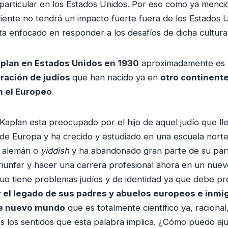
particular en los Estados Unidos. Por eso como ya menci
iente no tendrá un impacto fuerte fuera de los Estados 
a enfocado en responder a los desafíos de dicha cultura
aplan en Estados Unidos en 1930
aproximadamente es
ración de judíos
que han nacido ya en
otro continente
n el Europeo
.
 Kaplan esta preocupado por el hijo de aquel judío que ll
de Europa y ha crecido y estudiado en una escuela nort
e alemán o
yiddish
y ha abandonado gran parte de su parti
triunfar y hacer una carrera profesional ahora en un nu
duo tiene problemas judíos y de identidad ya que debe p
el legado de sus padres y abuelos europeos e inmig
te nuevo mundo
que es totalmente científico ya, racional
 los sentidos que esta palabra implica. ¿Cómo puedo ajus