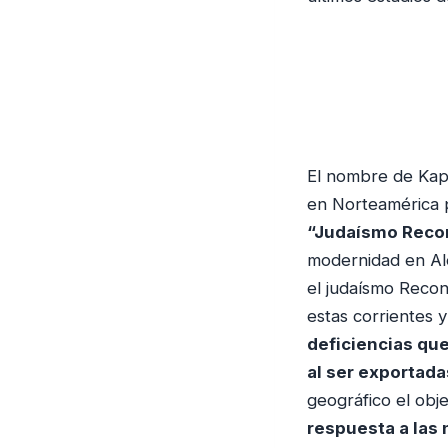
o
El nombre de Kapl
en Norteamérica p
“Judaísmo Recon
modernidad en Ale
el judaísmo Recon
estas corrientes 
deficiencias qu
al ser exportad
geográfico el obj
respuesta a las