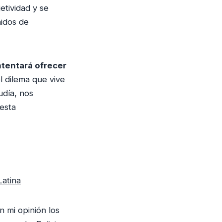
d
etividad y se
i
nidos de
s
m
i
ntentará ofrecer
n
el dilema que vive
u
udía, nos
i
esta
r
e
l
v
o
Latina
l
u
m
 mi opinión los