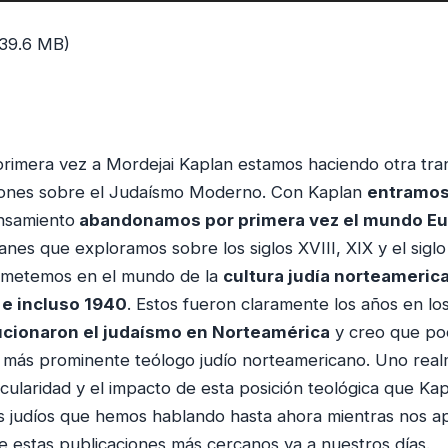
 39.6 MB)
 primera vez a Mordejai Kaplan estamos haciendo otra tran
ciones sobre el Judaísmo Moderno. Con Kaplan
entramos
nsamiento
abandonamos por primera vez el mundo E
anes que exploramos sobre los siglos XVIII, XIX y el siglo
 metemos en el mundo de la
cultura judía norteameric
 e incluso 1940
. Estos fueron claramente los años en lo
ucionaron el judaísmo en Norteamérica
y creo que po
l más prominente teólogo judío norteamericano. Uno rea
icularidad y el impacto de esta posición teológica que Kap
s judíos que hemos hablando hasta ahora mientras nos a
de estas publicaciones más cercanos ya a nuestros días.