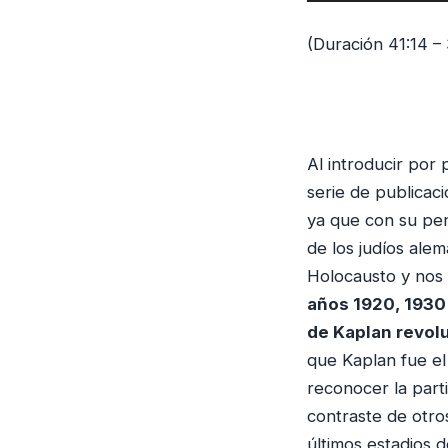
e
p
(Duración 41:14 –
r
o
d
u
Al introducir por
c
serie de publica
t
ya que con su pe
o
de los judíos alem
r
Holocausto y nos
d
años 1920, 1930
e
de Kaplan revol
a
que Kaplan fue e
u
reconocer la part
d
contraste de otro
i
últimos estadios 