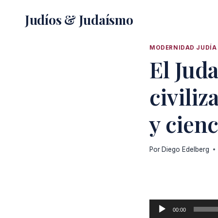
Saltar
Judíos & Judaísmo
al
contenido
MODERNIDAD JUDÍA
El Jud
civiliz
y cienc
Por
Diego Edelberg
R
00:00