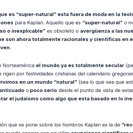
ue es “super-natural” esta fuera de moda en la teol
iones
para Kaplan. Aquello que es
“super-natural”
o in
so o inexplicable”
es obsoleto o
avergüenza a las nu
 son ahora totalmente racionales y científicas en e
iven
.
n Norteamérica
el mundo ya es totalmente secular
(pe
 rigen por festividades cristianas del calendario gregori
vivimos en un mundo “natural”
(sea lo que sea que est
anticuado
o
poco serio
desde el punto de vista de estas
tar el judaísmo como algo que esta basado en lo inex
isión que se pone sobre los hombros Kaplan es la de
“rec
e pueda encajar con aquellas
asunciones científicas 