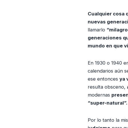
Cualquier cosa q
nuevas generac
llamarlo
“milagro
generaciones que
mundo en que v
En 1930 o 1940 e
calendarios aún se
ese entonces
ya 
resulta obsceno,
modernas
presen
“super-natural”.
Por lo tanto la m
judaísmo
para qu