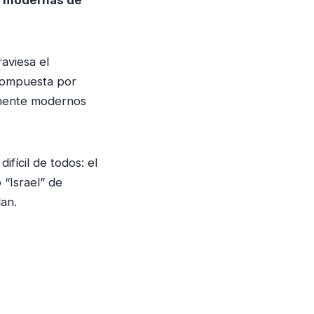
aviesa el
 compuesta por
lmente modernos
ícil de todos: el
 “Israel” de
an.