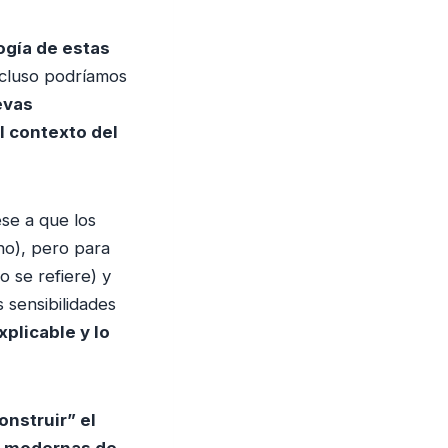
ogía de estas
cluso podríamos
evas
l contexto del
se a que los
ano), pero para
o se refiere) y
 sensibilidades
plicable y lo
onstruir” el
y modernas de