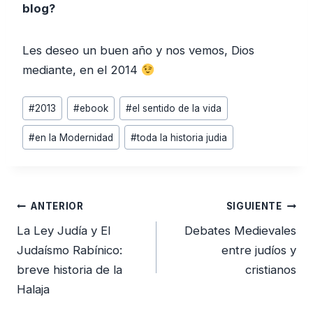
blog?
Les deseo un buen año y nos vemos, Dios
mediante, en el 2014
Etiquetas
#
2013
#
ebook
#
el sentido de la vida
de
#
en la Modernidad
#
toda la historia judia
la
entrada:
Navegación
ANTERIOR
SIGUIENTE
de
La Ley Judía y El
Debates Medievales
entradas
Judaísmo Rabínico:
entre judíos y
breve historia de la
cristianos
Halaja